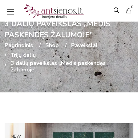
0
3 DALIŲ PAVEIKSLAS „MEDIS
PASKENDĘS ŽALUMOJE”
Pagrindinis
Shop
Paveikslai
Trijų dalių
3 dalių paveikslas „Medis paskendęs
žalumoje”
NEW