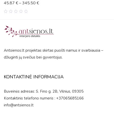
45.87
€
–
345.50
€
0
out
of
5
Antsienos.lt projektas skirtas puošti namus ir svarbiausia –
džiuginti jų svečius bei gyventojus.
KONTAKTINĖ INFORMACIJA
Buveinės adresas: S. Fino g. 2B, Vilnius, 09305
Kontaktinis telefono numeris : +37065685166
info@antsienos.lt