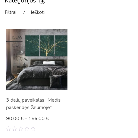
Kategorijos
Filtrai
⁄
Ieškoti
NEW
HOT
3 dalių paveikslas „Medis
paskendęs žalumoje”
90.00
€
–
156.00
€
0