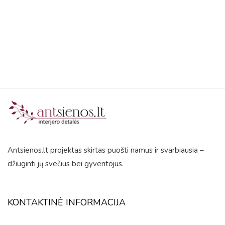
out
of
5
Antsienos.lt projektas skirtas puošti namus ir svarbiausia –
džiuginti jų svečius bei gyventojus.
KONTAKTINĖ INFORMACIJA