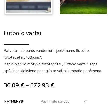
Futbolo vartai
Patvarūs, atsparūs vandeniui ir įbrėžimams flizelino
fototapetai
„Futbolas“.
Inspiruojančio motyvo fototapetai
„Futbolo vartai“
taps
įspūdinga kiekvieno paauglio ar vaiko kambario puošmena.
36.09
€
–
572.93
€
MATMENYS