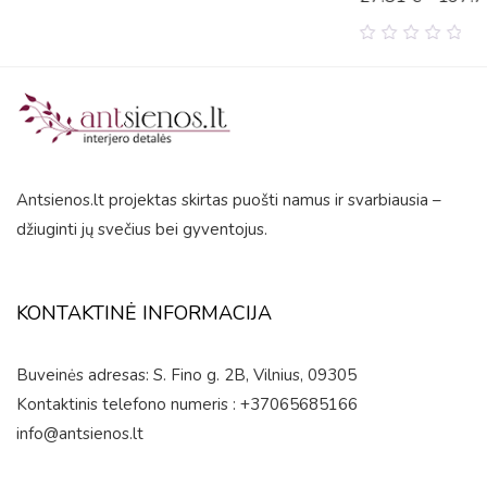
0
out
of
5
Antsienos.lt projektas skirtas puošti namus ir svarbiausia –
džiuginti jų svečius bei gyventojus.
KONTAKTINĖ INFORMACIJA
Buveinės adresas: S. Fino g. 2B, Vilnius, 09305
Kontaktinis telefono numeris : +37065685166
info@antsienos.lt