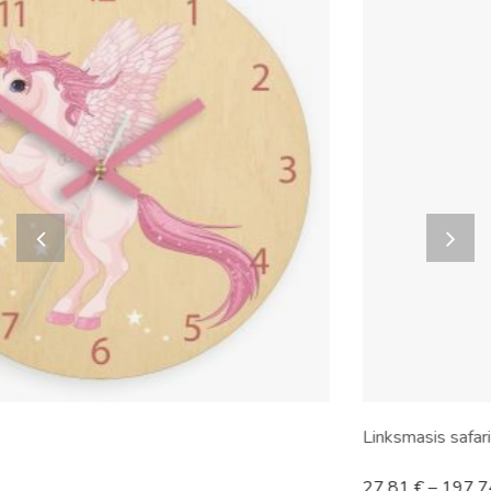
Linksmasis safario traukinukas
27.81
€
–
197.74
€