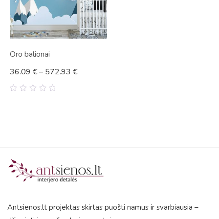
Oro balionai
36.09
€
–
572.93
€
0
out
of
5
Antsienos.lt projektas skirtas puošti namus ir svarbiausia –