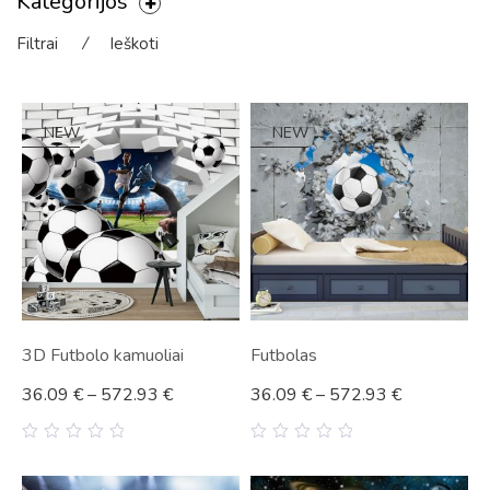
Kategorijos
Filtrai
⁄
Ieškoti
NEW
NEW
3D Futbolo kamuoliai
Futbolas
36.09
€
–
572.93
€
36.09
€
–
572.93
€
0
0
out
out
of
of