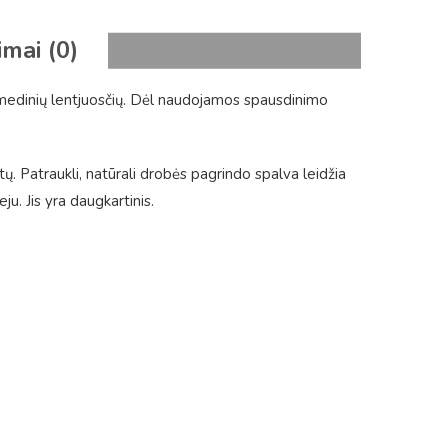
imai (0)
 medinių lentjuosčių. Dėl naudojamos spausdinimo
tų. Patraukli, natūrali drobės pagrindo spalva leidžia
. Jis yra daugkartinis.