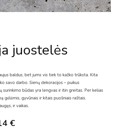
ja juostelės
us baldus, bet jums vis tiek to kažko trūksta. Kita
iko savo darbo. Sienų dekoracijos – puikus
ų surinkimo būdas yra lengvas ir itin greitas. Per kelias
ą gėlėmis, gyvūnais ir kitais puošniais raštais.
ugęs, ir vaikas.
14
€