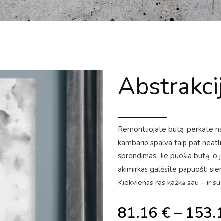
Abstrakci
Remontuojate butą, perkate nauj
kambario spalva taip pat neatl
sprendimas. Jie puošia butą, o j
akimirkas galėsite papuošti sien
Kiekvienas ras kažką sau – ir sua
81.16
€
–
153.