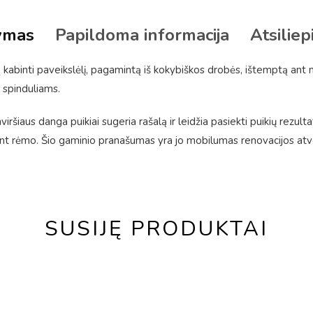
ymas
Papildoma informacija
Atsiliep
kabinti paveikslėlį, pagamintą iš kokybiškos drobės, ištemptą ant
 spinduliams.
ršiaus danga puikiai sugeria rašalą ir leidžia pasiekti puikių rezulta
 rėmo. Šio gaminio pranašumas yra jo mobilumas renovacijos atveju
SUSIJĘ PRODUKTAI