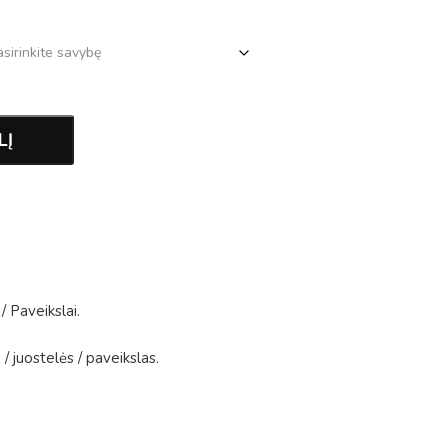
LĮ
/
Paveikslai
.
a
/
juostelės
/
paveikslas
.