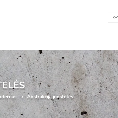
KA
TELĖS
dernūs
Abstrakcija juostelės