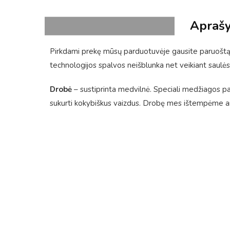
Apraš
Pirkdami prekę mūsų parduotuvėje gausite paruoštą 
technologijos spalvos neišblunka net veikiant saulės
Drobė
– sustiprinta medvilnė. Speciali medžiagos pavi
sukurti kokybiškus vaizdus. Drobę mes ištempėme ant