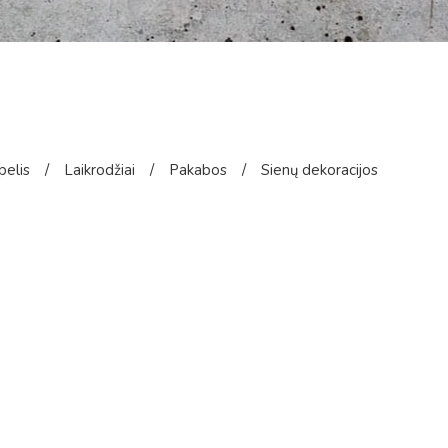
pelis
/
Laikrodžiai
/
Pakabos
/
Sienų dekoracijos