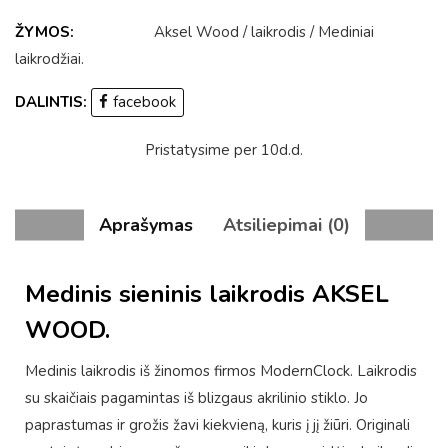
ŽYMOS:
Aksel Wood
/
laikrodis
/
Mediniai
laikrodžiai
.
DALINTIS:
facebook
Pristatysime per 10d.d.
Aprašymas
Atsiliepimai (0)
Medinis sieninis laikrodis AKSEL
WOOD.
Medinis laikrodis iš žinomos firmos ModernClock. Laikrodis
su skaičiais pagamintas iš blizgaus akrilinio stiklo. Jo
paprastumas ir grožis žavi kiekvieną, kuris į jį žiūri. Originali