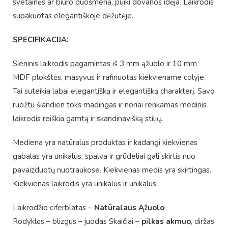
svetainės ar biuro puošmena, puiki dovanos idėja. Laikrodis
supakuotas elegantiškoje dėžutėje.
SPECIFIKACIJA:
Sieninis laikrodis pagamintas iš 3 mm ąžuolo ir 10 mm
MDF plokštės, masyvus ir rafinuotas kiekviename colyje.
Tai suteikia labai elegantišką ir elegantišką charakterį. Savo
ruožtu šiandien toks madingas ir noriai renkamas medinis
laikrodis reiškia gamtą ir skandinavišką stilių.
Mediena yra natūralus produktas ir kadangi kiekvienas
gabalas yra unikalus, spalva ir grūdeliai gali skirtis nuo
pavaizduotų nuotraukose. Kiekvienas medis yra skirtingas.
Kiekvienas laikrodis yra unikalus ir unikalus.
Laikrodžio ciferblatas –
Natūralaus Ąžuolo
Rodyklės – blizgus – juodas Skaičiai –
pilkas akmuo
, diržas