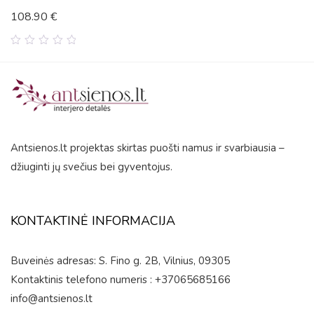
108.90
€
0
out
of
5
Antsienos.lt projektas skirtas puošti namus ir svarbiausia –
džiuginti jų svečius bei gyventojus.
KONTAKTINĖ INFORMACIJA
Buveinės adresas: S. Fino g. 2B, Vilnius, 09305
Kontaktinis telefono numeris : +37065685166
info@antsienos.lt