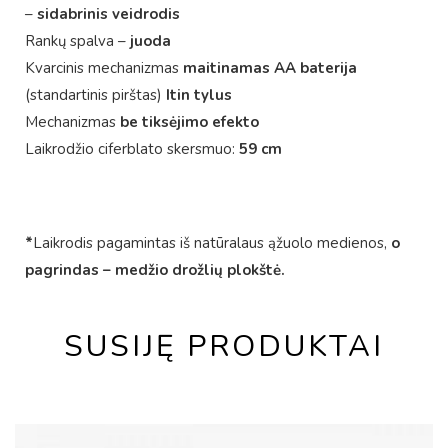
–
sidabrinis veidrodis
Rankų spalva –
juoda
Kvarcinis mechanizmas
maitinamas AA baterija
(standartinis pirštas)
Itin tylus
Mechanizmas
be tiksėjimo efekto
Laikrodžio ciferblato skersmuo:
59 cm
*
Laikrodis pagamintas iš natūralaus ąžuolo medienos,
o
pagrindas – medžio drožlių plokštė.
SUSIJĘ PRODUKTAI