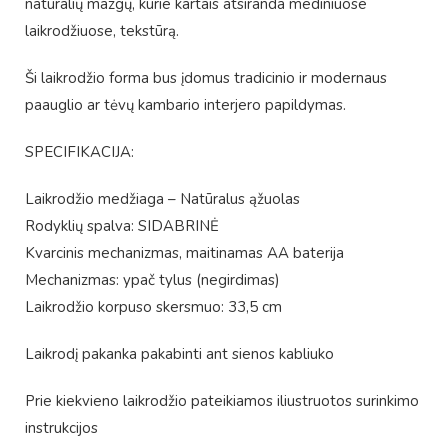
natūralių mazgų, kurie kartais atsiranda mediniuose
laikrodžiuose, tekstūrą.
Ši laikrodžio forma bus įdomus tradicinio ir modernaus
paauglio ar tėvų kambario interjero papildymas.
SPECIFIKACIJA:
Laikrodžio medžiaga – Natūralus ąžuolas
Rodyklių spalva: SIDABRINĖ
Kvarcinis mechanizmas, maitinamas AA baterija
Mechanizmas: ypač tylus (negirdimas)
Laikrodžio korpuso skersmuo: 33,5 cm
Laikrodį pakanka pakabinti ant sienos kabliuko
Prie kiekvieno laikrodžio pateikiamos iliustruotos surinkimo
instrukcijos