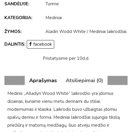
SANDĖLYJE:
Turime
KATEGORIJA:
Mediniai
.
ŽYMOS:
Aladin Wodd White
/
Mediniai laikrodžiai
.
DALINTIS:
facebook
Pristatysime per 10d.d.
Aprašymas
Atsiliepimai (0)
Medinis „Alladyn Wood White“ laikrodžio yra įdomus
dizainas, kuriame vienu metu derinami du stiliai,
modernumas ir klasika. Laikrodis buvo užbaigtas įdomiu
spalvų deriniu ir forma. Mediniai laikrodžiai sujungia tikslią
priežiūrą ir matomą medžiagų, šiuo atveju medžio ir