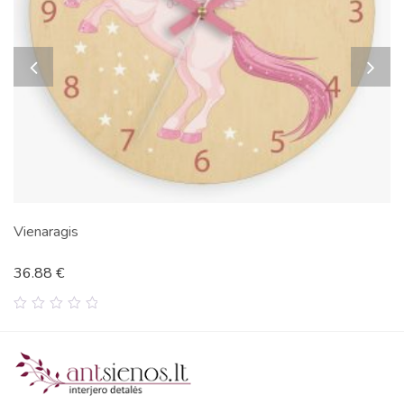
Vienaragis
36.88
€
0
out
of
5