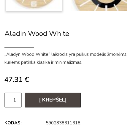
Aladin Wood White
„Aladyn Wood White“ laikrodis yra puikus modelis žmonėms,
kuriems patinka klasika ir minimalizmas.
47.31
€
Į KREPŠELĮ
KODAS:
5902838311318
.