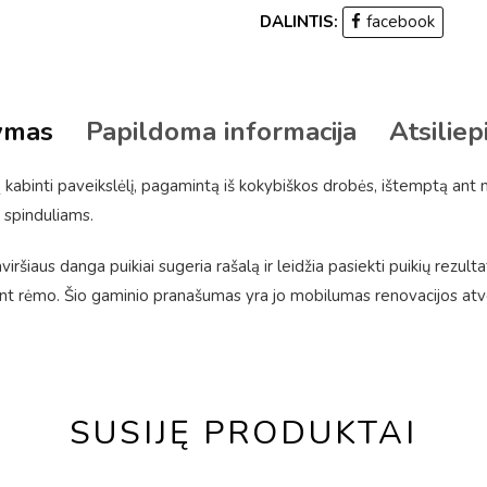
DALINTIS:
facebook
ymas
Papildoma informacija
Atsiliep
kabinti paveikslėlį, pagamintą iš kokybiškos drobės, ištemptą ant
 spinduliams.
ršiaus danga puikiai sugeria rašalą ir leidžia pasiekti puikių rezulta
 rėmo. Šio gaminio pranašumas yra jo mobilumas renovacijos atveju
SUSIJĘ PRODUKTAI