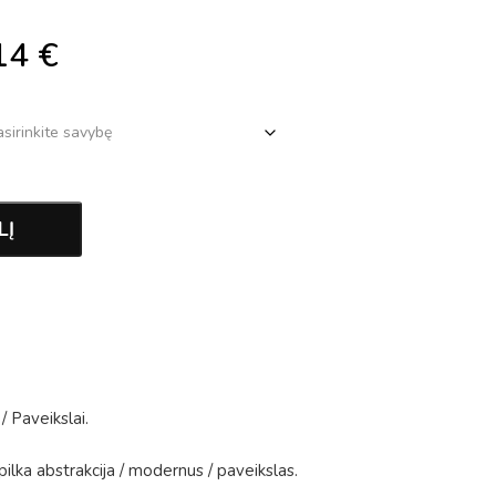
14
€
LĮ
/
Paveikslai
.
pilka abstrakcija
/
modernus
/
paveikslas
.