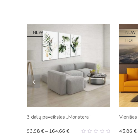
NEW
NEW
HOT
pai”
3 dalių paveikslas „Monstera”
Vienišas
93.98
€
–
164.66
€
45.86
€
0