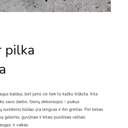
 pilka
ja
us baldus, bet jums vis tiek to kažko trūksta. Kita
iko savo darbo. Sienų dekoracijos – puikus
ų surinkimo būdas yra lengvas ir itin greitas. Per kelias
ą gėlėmis, gyvūnais ir kitais puošniais raštais.
ugęs, ir vaikas.