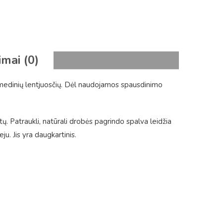
imai (0)
 medinių lentjuosčių. Dėl naudojamos spausdinimo
tų. Patraukli, natūrali drobės pagrindo spalva leidžia
. Jis yra daugkartinis.