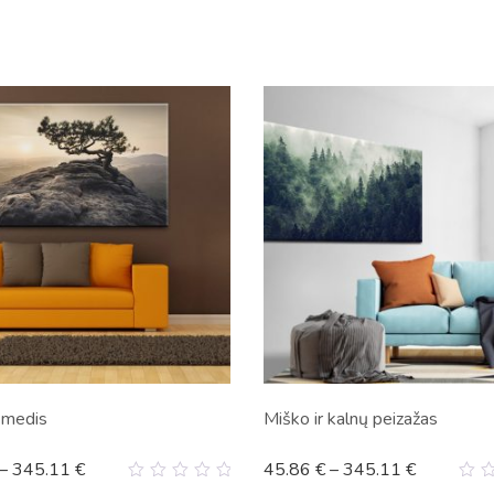
 medis
Miško ir kalnų peizažas
–
345.11
€
45.86
€
–
345.11
€
0
0