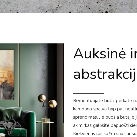
Auksinė ir
abstrakci
Remontuojate butą, perkate nauj
kambario spalva taip pat neatl
sprendimas. Jie puošia butą, o j
akimirkas galėsite papuošti sien
Kiekvienas ras kažką sau – ir sua