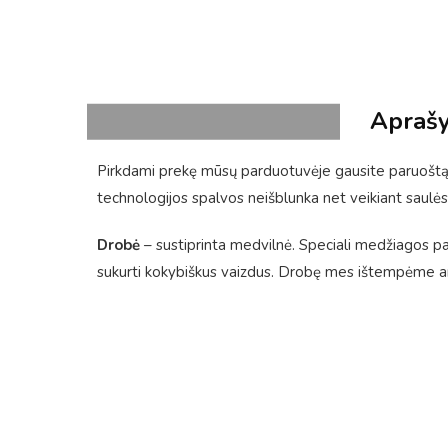
Apraš
Pirkdami prekę mūsų parduotuvėje gausite paruoštą 
technologijos spalvos neišblunka net veikiant saulės
Drobė
– sustiprinta medvilnė. Speciali medžiagos pavi
sukurti kokybiškus vaizdus. Drobę mes ištempėme ant