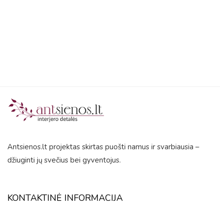
5
Antsienos.lt projektas skirtas puošti namus ir svarbiausia –
džiuginti jų svečius bei gyventojus.
KONTAKTINĖ INFORMACIJA