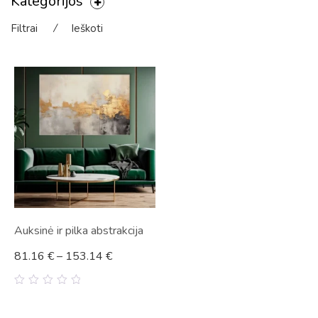
Kategorijos
Filtrai
⁄
Ieškoti
Auksinė ir pilka abstrakcija
81.16
€
–
153.14
€
0
out
of