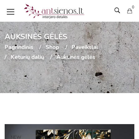
0
AUKSINĖS GĖLĖS
Pagrindinis
Shop
Paveikslai
Keturių dalių
Auksinės gėlės
NEW