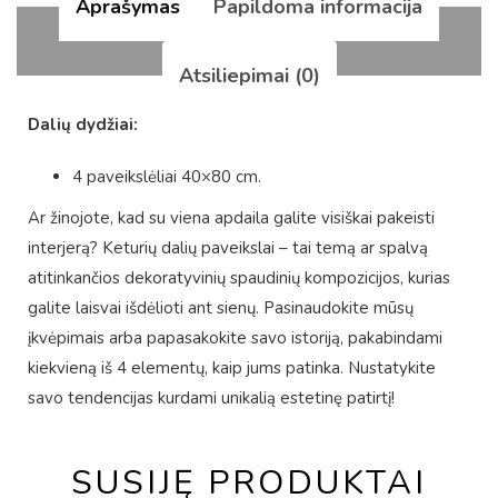
Aprašymas
Papildoma informacija
Atsiliepimai (0)
Dalių dydžiai:
4 paveikslėliai 40×80 cm.
Ar žinojote, kad su viena apdaila galite visiškai pakeisti
interjerą? Keturių dalių paveikslai – tai temą ar spalvą
atitinkančios dekoratyvinių spaudinių kompozicijos, kurias
galite laisvai išdėlioti ant sienų. Pasinaudokite mūsų
įkvėpimais arba papasakokite savo istoriją, pakabindami
kiekvieną iš 4 elementų, kaip jums patinka. Nustatykite
savo tendencijas kurdami unikalią estetinę patirtį!
SUSIJĘ PRODUKTAI