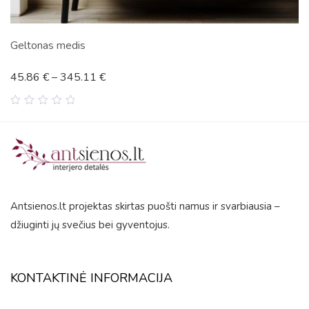
as medis
Genties
€
–
345.11
€
45.87
0
out
of
5
Antsienos.lt projektas skirtas puošti namus ir svarbiausia –
džiuginti jų svečius bei gyventojus.
KONTAKTINĖ INFORMACIJA