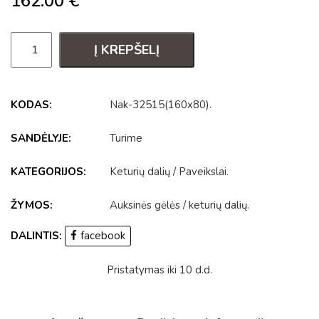
162.00
€
Į KREPŠELĮ
KODAS:
Nak-32515(160x80)
.
SANDĖLYJE:
Turime
KATEGORIJOS:
Keturių dalių
/
Paveikslai
.
ŽYMOS:
Auksinės gėlės
/
keturių dalių
.
DALINTIS:
facebook
Pristatymas iki 10 d.d.