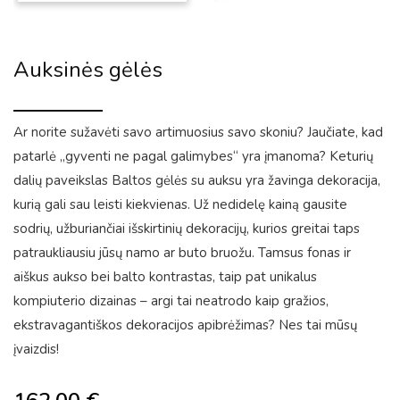
Auksinės gėlės
Ar norite sužavėti savo artimuosius savo skoniu? Jaučiate, kad
patarlė „gyventi ne pagal galimybes“ yra įmanoma? Keturių
dalių paveikslas Baltos gėlės su auksu yra žavinga dekoracija,
kurią gali sau leisti kiekvienas. Už nedidelę kainą gausite
sodrių, užburiančiai išskirtinių dekoracijų, kurios greitai taps
patraukliausiu jūsų namo ar buto bruožu. Tamsus fonas ir
aiškus aukso bei balto kontrastas, taip pat unikalus
kompiuterio dizainas – argi tai neatrodo kaip gražios,
ekstravagantiškos dekoracijos apibrėžimas? Nes tai mūsų
įvaizdis!