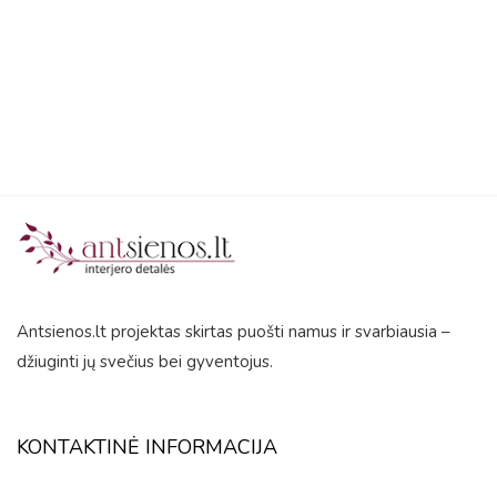
5
5
Antsienos.lt projektas skirtas puošti namus ir svarbiausia –
džiuginti jų svečius bei gyventojus.
KONTAKTINĖ INFORMACIJA