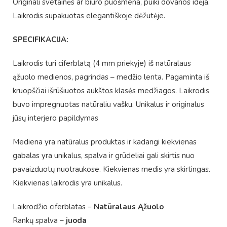
Originali svetainės ar biuro puošmena, puiki dovanos idėja.
Laikrodis supakuotas elegantiškoje dėžutėje.
SPECIFIKACIJA:
Laikrodis turi ciferblatą (4 mm priekyje) iš natūralaus
ąžuolo medienos, pagrindas – medžio lenta. Pagaminta iš
kruopščiai išrūšiuotos aukštos klasės medžiagos. Laikrodis
buvo impregnuotas natūraliu vašku. Unikalus ir originalus
jūsų interjero papildymas
Mediena yra natūralus produktas ir kadangi kiekvienas
gabalas yra unikalus, spalva ir grūdeliai gali skirtis nuo
pavaizduotų nuotraukose. Kiekvienas medis yra skirtingas.
Kiekvienas laikrodis yra unikalus.
Laikrodžio ciferblatas –
Natūralaus Ąžuolo
Rankų spalva –
juoda