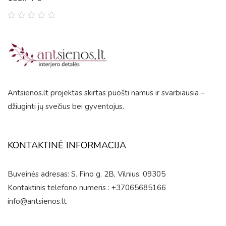
0
out
of
5
Antsienos.lt projektas skirtas puošti namus ir svarbiausia –
džiuginti jų svečius bei gyventojus.
KONTAKTINĖ INFORMACIJA
Buveinės adresas: S. Fino g. 2B, Vilnius, 09305
Kontaktinis telefono numeris : +37065685166
info@antsienos.lt