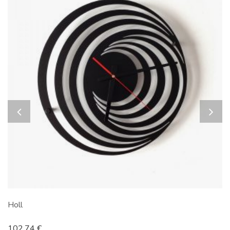
Holl
102.74
€