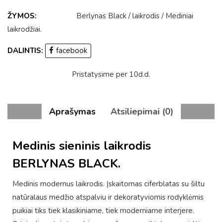
ŽYMOS:
Berlynas Black
/
laikrodis
/
Mediniai
laikrodžiai
.
DALINTIS:
facebook
Pristatysime per 10d.d.
Aprašymas
Atsiliepimai (0)
Medinis sieninis laikrodis
BERLYNAS BLACK.
Medinis modernus laikrodis. Įskaitomas ciferblatas su šiltu
natūralaus medžio atspalviu ir dekoratyviomis rodyklėmis
puikiai tiks tiek klasikiniame, tiek moderniame interjere.