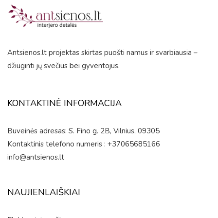
of
5
Antsienos.lt projektas skirtas puošti namus ir svarbiausia –
džiuginti jų svečius bei gyventojus.
KONTAKTINĖ INFORMACIJA
Buveinės adresas: S. Fino g. 2B, Vilnius, 09305
Kontaktinis telefono numeris : +37065685166
info@antsienos.lt
NAUJIENLAIŠKIAI