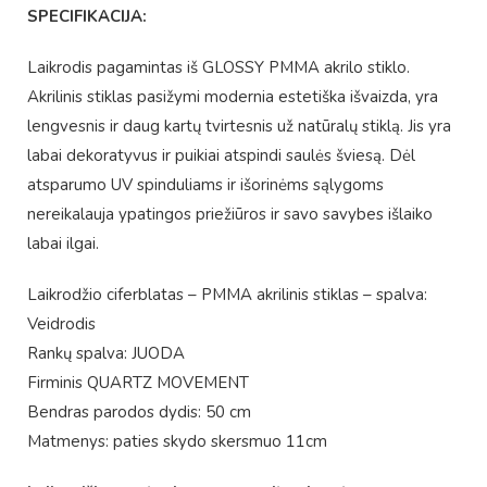
SPECIFIKACIJA:
Laikrodis pagamintas iš GLOSSY PMMA akrilo stiklo.
Akrilinis stiklas pasižymi modernia estetiška išvaizda, yra
lengvesnis ir daug kartų tvirtesnis už natūralų stiklą. Jis yra
labai dekoratyvus ir puikiai atspindi saulės šviesą. Dėl
atsparumo UV spinduliams ir išorinėms sąlygoms
nereikalauja ypatingos priežiūros ir savo savybes išlaiko
labai ilgai.
Laikrodžio ciferblatas – PMMA akrilinis stiklas – spalva:
Veidrodis
Rankų spalva: JUODA
Firminis QUARTZ MOVEMENT
Bendras parodos dydis: 50 cm
Matmenys: paties skydo skersmuo 11cm