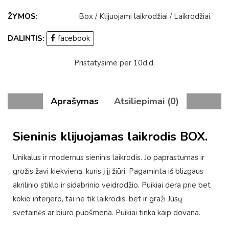
ŽYMOS:
Box
/
Klijuojami laikrodžiai
/
Laikrodžiai
.
DALINTIS:
facebook
Pristatysime per 10d.d.
Aprašymas
Atsiliepimai (0)
Sieninis klijuojamas laikrodis BOX.
Unikalus ir modernus sieninis laikrodis. Jo paprastumas ir
grožis žavi kiekvieną, kuris į jį žiūri. Pagaminta iš blizgaus
akrilinio stiklo ir sidabrinio veidrodžio. Puikiai dera prie bet
kokio interjero, tai ne tik laikrodis, bet ir graži Jūsų
svetainės ar biuro puošmena. Puikiai tinka kaip dovana.