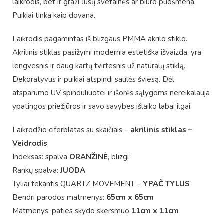
laikrodis, bet ir graži Jūsų svetainės ar biuro puošmena.
Puikiai tinka kaip dovana.
Laikrodis pagamintas iš blizgaus PMMA akrilo stiklo.
Akrilinis stiklas pasižymi modernia estetiška išvaizda, yra
lengvesnis ir daug kartų tvirtesnis už natūralų stiklą.
Dekoratyvus ir puikiai atspindi saulės šviesą. Dėl
atsparumo UV spinduliuotei ir išorės sąlygoms nereikalauja
ypatingos priežiūros ir savo savybes išlaiko labai ilgai.
Laikrodžio ciferblatas su skaičiais –
akrilinis stiklas –
Veidrodis
Indeksas: spalva
ORANŽINĖ
, blizgi
Rankų spalva:
JUODA
Tyliai tekantis QUARTZ MOVEMENT –
YPAČ TYLUS
Bendri parodos matmenys:
65cm x 65cm
Matmenys: paties skydo skersmuo
11cm x 11cm