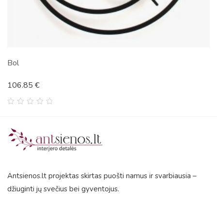
Bol
106.85
€
0
out
of
5
Antsienos.lt projektas skirtas puošti namus ir svarbiausia –
džiuginti jų svečius bei gyventojus.