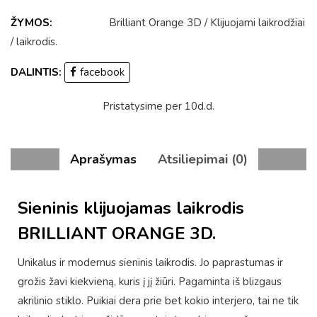
ŽYMOS:
Brilliant Orange 3D
/
Klijuojami laikrodžiai
/
laikrodis
.
DALINTIS:
facebook
Pristatysime per 10d.d.
Aprašymas
Atsiliepimai (0)
Sieninis klijuojamas laikrodis
BRILLIANT ORANGE 3D.
Unikalus ir modernus sieninis laikrodis. Jo paprastumas ir
grožis žavi kiekvieną, kuris į jį žiūri. Pagaminta iš blizgaus
akrilinio stiklo. Puikiai dera prie bet kokio interjero, tai ne tik