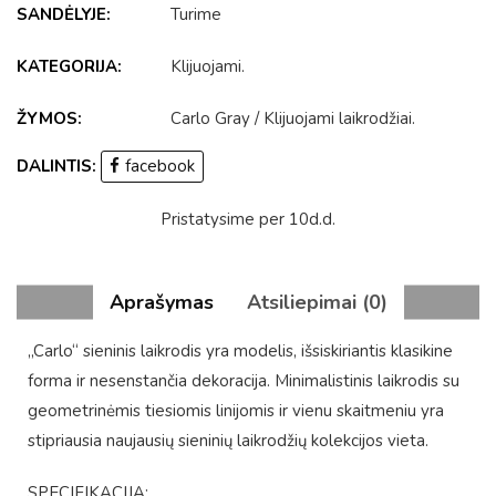
SANDĖLYJE:
Turime
KATEGORIJA:
Klijuojami
.
ŽYMOS:
Carlo Gray
/
Klijuojami laikrodžiai
.
DALINTIS:
facebook
Pristatysime per 10d.d.
Aprašymas
Atsiliepimai (0)
„Carlo“ sieninis laikrodis yra modelis, išsiskiriantis klasikine
forma ir nesenstančia dekoracija. Minimalistinis laikrodis su
geometrinėmis tiesiomis linijomis ir vienu skaitmeniu yra
stipriausia naujausių sieninių laikrodžių kolekcijos vieta.
SPECIFIKACIJA: