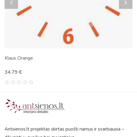
Klaus Orange
34.79
€
0
out
of
5
Antsienos.lt projektas skirtas puošti namus ir svarbiausia –