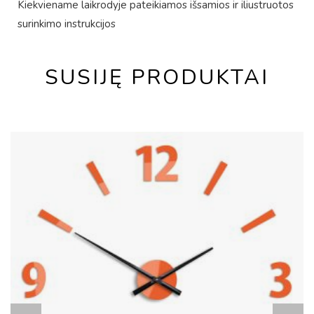
Kiekviename laikrodyje pateikiamos išsamios ir iliustruotos
surinkimo instrukcijos
SUSIJĘ PRODUKTAI