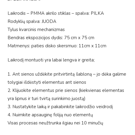
Laikrodis – PMMA akrilo stiklas – spalva: PILKA
Rodyklių spalva: JUODA
Tylus kvarcinis mechanizmas
Bendras ekspozicijos dydis: 75 cm x 75 cm
Matmenys: paties disko skersmuo: 11cm x 11cm
Laikrodį montuoti yra labai lengva ir greita;
1. Ant sienos uždėkite pritvirtintą šabloną – jo dėka galime
tolygiai išdėstyti elementus ant sienos
2. Klijuokite elementus prie sienos (kiekvienas elementas
yra lipnus ir turi tvirtą surinkimo juostą)
3. Nustatykite laiką ir pakabinkite laikrodžio veidrodį
4. Nuimkite apsauginę foliją nuo elementų
Visas procesas neužtrunka ilgiau nei 10 minučių