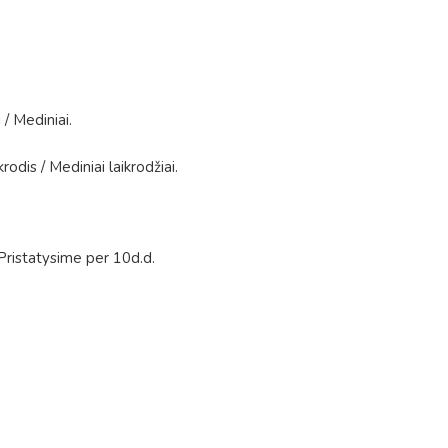
i
/
Mediniai
.
ikrodis
/
Mediniai laikrodžiai
.
Pristatysime per 10d.d.