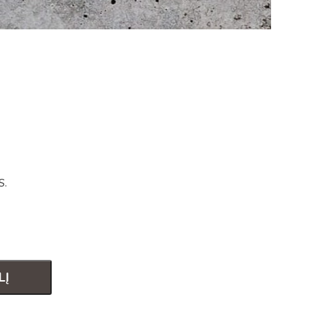
S.
LĮ