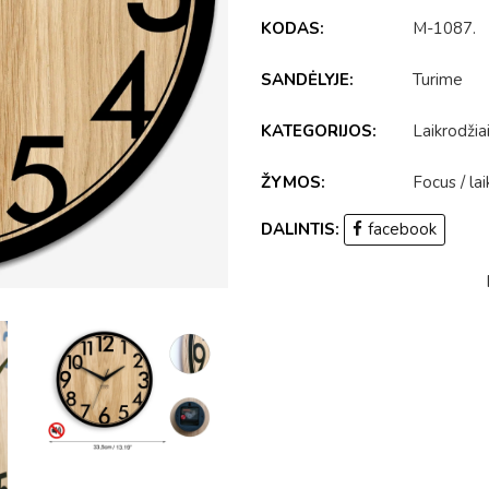
KODAS:
M-1087
.
SANDĖLYJE:
Turime
KATEGORIJOS:
Laikrodžia
ŽYMOS:
Focus
/
la
DALINTIS:
facebook