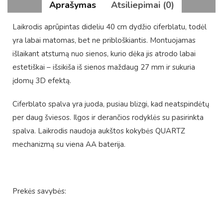
Aprašymas
Atsiliepimai (0)
Laikrodis aprūpintas dideliu 40 cm dydžio ciferblatu, todėl
yra labai matomas, bet ne pribloškiantis. Montuojamas
išlaikant atstumą nuo sienos, kurio dėka jis atrodo labai
estetiškai – išsikiša iš sienos maždaug 27 mm ir sukuria
įdomų 3D efektą.
Ciferblato spalva yra juoda, pusiau blizgi, kad neatspindėtų
per daug šviesos. Ilgos ir derančios rodyklės su pasirinkta
spalva. Laikrodis naudoja aukštos kokybės QUARTZ
mechanizmą su viena AA baterija.
Prekės savybės: