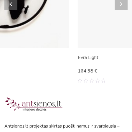
Evra Light
164.38
€
0
out
of
5
Antsienos.lt projektas skirtas puošti namus ir svarbiausia –