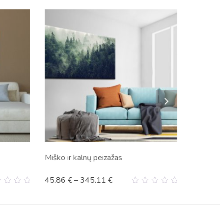
Miško ir kalnų peizažas
45.86
€
–
345.11
€
0
t
out
of
5