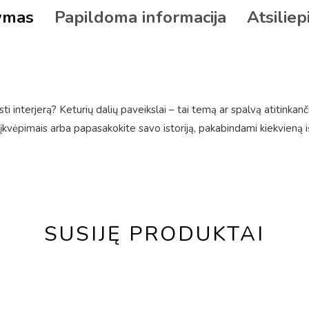
ymas
Papildoma informacija
Atsiliep
isti interjerą? Keturių dalių paveikslai – tai temą ar spalvą atitinka
ų įkvėpimais arba papasakokite savo istoriją, pakabindami kiekvieną
SUSIJĘ PRODUKTAI