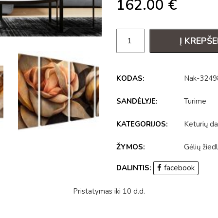
162.00
€
Į KREPŠE
KODAS:
Nak-3249
SANDĖLYJE:
Turime
KATEGORIJOS:
Keturių da
ŽYMOS:
Gėlių žiedl
DALINTIS:
facebook
Pristatymas iki 10 d.d.