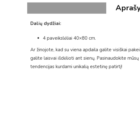
Apraš
Dalių dydžiai:
4 paveikslėliai 40×80 cm.
Ar žinojote, kad su viena apdaila galite visiškai pake
galite laisvai išdėlioti ant sienų. Pasinaudokite mūs
tendencijas kurdami unikalią estetinę patirtį!