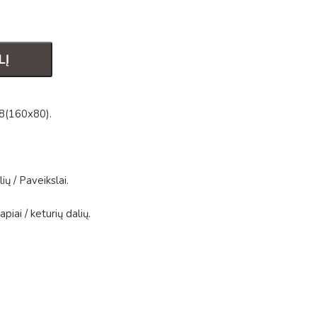
LĮ
8(160x80)
.
lių
/
Paveikslai
.
apiai
/
keturių dalių
.