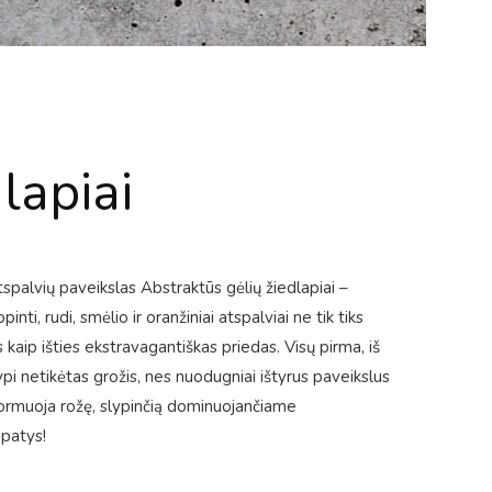
lapiai
tspalvių paveikslas Abstraktūs gėlių žiedlapiai –
ti, rudi, smėlio ir oranžiniai atspalviai ne tik tiks
 kaip išties ekstravagantiškas priedas. Visų pirma, iš
pi netikėtas grožis, nes nuodugniai ištyrus paveikslus
formuoja rožę, slypinčią dominuojančiame
 patys!