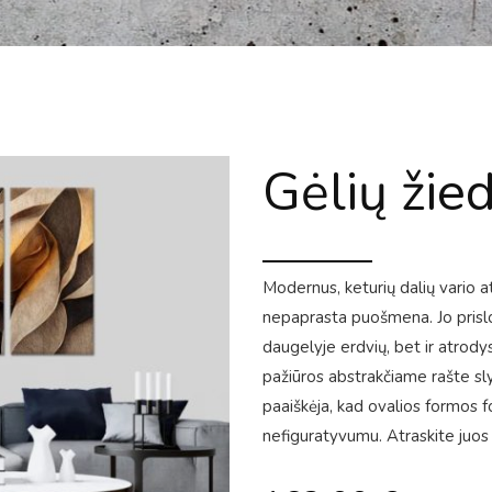
Gėlių žied
Modernus, keturių dalių vario a
nepaprasta puošmena. Jo prislopin
daugelyje erdvių, bet ir atrodys
pažiūros abstrakčiame rašte sly
paaiškėja, kad ovalios formos 
nefiguratyvumu. Atraskite juos