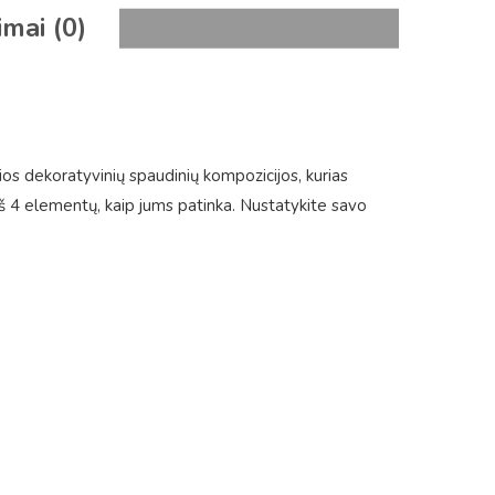
imai (0)
nčios dekoratyvinių spaudinių kompozicijos, kurias
 iš 4 elementų, kaip jums patinka. Nustatykite savo