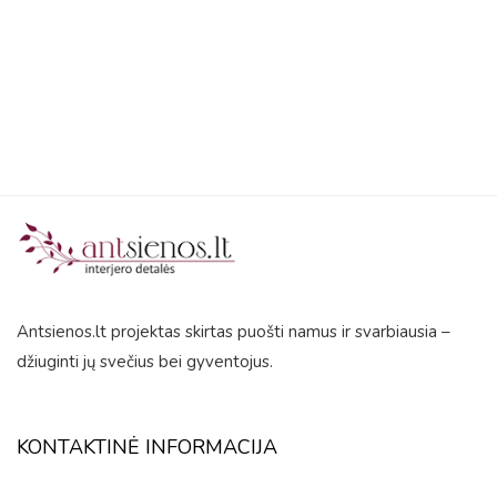
5
Antsienos.lt projektas skirtas puošti namus ir svarbiausia –
džiuginti jų svečius bei gyventojus.
KONTAKTINĖ INFORMACIJA