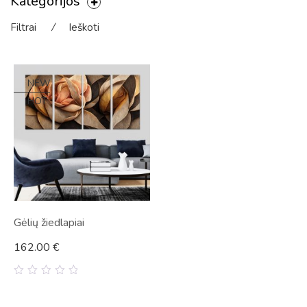
Kategorijos
Filtrai
⁄
Ieškoti
NEW
HOT
Gėlių žiedlapiai
162.00
€
0
out
of