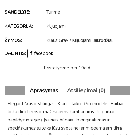
SANDĖLYJE:
Turime
KATEGORIJA:
Klijuojami
.
ŽYMOS:
Klaus Gray
/
Klijuojami laikrodžiai
.
DALINTIS:
facebook
Pristatysime per 10d.d.
Aprašymas
Atsiliepimai (0)
Elegantiškas ir stilingas „Klaus“ laikrodžio modelis. Puikiai
tinka dideliems ir mažesniems kambariams. Jis puikiai
papildys interjerą įvairiais būdais. Jo originalumas ir
specifiškumas suteiks jūsų svetainei ar miegamajam tikrą