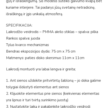
gylį ir išraiškingumą. Šis modelis suteiks gaivumo kvapą bet
kuriame interjere. Tai padarys jūsų svetainę netradicinę,
išraiškingą ir įgis unikalią atmosferą.
SPECIFIKACIJA:
Laikrodžio veidrodis – PMMA akrilo stiklas – spalva: pilka
Rankos spalva: juoda
Tylus kvarco mechanizmas
Bendras ekspozicijos dydis: 75 cm x 75 cm
Matmenys: paties disko skersmuo 11cm x 11cm
Laikrodį montuoti yra labai lengva ir greita;
1. Ant sienos uždėkite pritvirtintą šabloną – jo dėka galime
tolygiai išdėstyti elementus ant sienos
2. Klijuokite elementus prie sienos (kiekvienas elementas
yra lipnus ir turi tvirtą surinkimo juostą)
3. Nustatykite laiką ir pakabinkite laikrodžio veidrodį