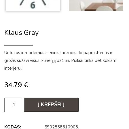
Klaus Gray
Unikalus ir modernus sieninis laikrodis. Jo paprastumas ir
grožis sužavi visus, kurie į jį pažiūri. Puikiai tinka bet kokiam
interjerui.
34.79
€
Į KREPŠELĮ
KODAS:
5902838310908
.