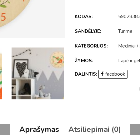
KODAS:
5902838
SANDĖLYJE:
Turime
KATEGORIJOS:
Mediniai
/
ŽYMOS:
Lapė ir gė
DALINTIS:
facebook
Aprašymas
Atsiliepimai (0)