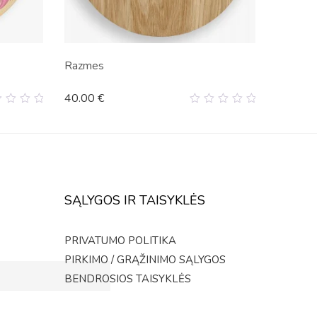
Razmes
40.00
€
0
t
out
of
5
SĄLYGOS IR TAISYKLĖS
PRIVATUMO POLITIKA
PIRKIMO / GRĄŽINIMO SĄLYGOS
BENDROSIOS TAISYKLĖS