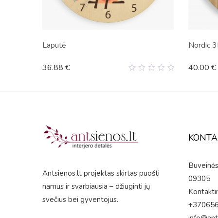
Laputė
Nordic 
36.88
€
40.00
€
0
out
of
5
KONTA
Buveinės 
Antsienos.lt projektas skirtas puošti
09305
namus ir svarbiausia – džiuginti jų
Kontaktin
svečius bei gyventojus.
+37065
info@ant