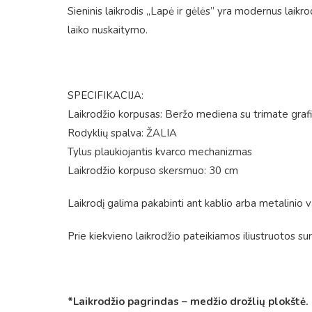
Sieninis laikrodis „Lapė ir gėlės” yra modernus laikro
laiko nuskaitymo.
SPECIFIKACIJA:
Laikrodžio korpusas: Beržo mediena su trimate graf
Rodyklių spalva: ŽALIA
Tylus plaukiojantis kvarco mechanizmas
Laikrodžio korpuso skersmuo: 30 cm
Laikrodį galima pakabinti ant kablio arba metalinio 
Prie kiekvieno laikrodžio pateikiamos iliustruotos sur
*Laikrodžio pagrindas – medžio drožlių plokštė.