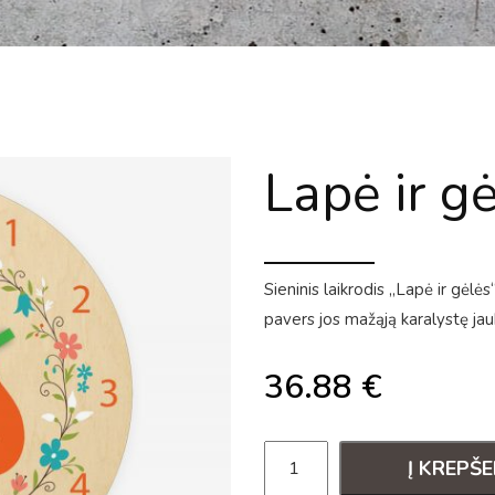
Lapė ir g
Sieninis laikrodis „Lapė ir gėlės
pavers jos mažąją karalystę jau
36.88
€
Į KREPŠE