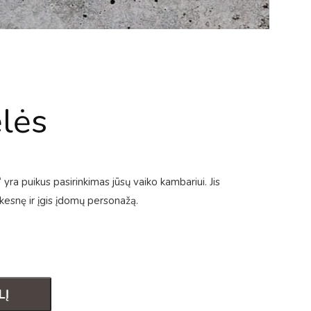
ėlės
“ yra puikus pasirinkimas jūsų vaiko kambariui. Jis
kesnę ir įgis įdomų personažą.
LĮ