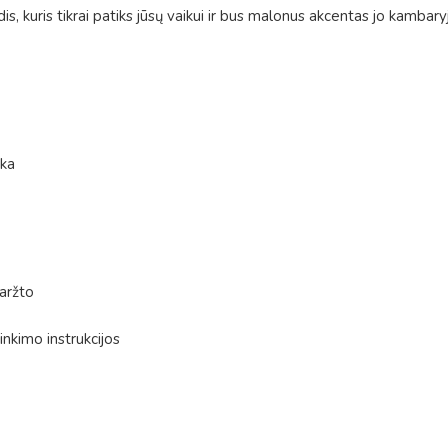
dis, kuris tikrai patiks jūsų vaikui ir bus malonus akcentas jo kamba
ika
varžto
inkimo instrukcijos