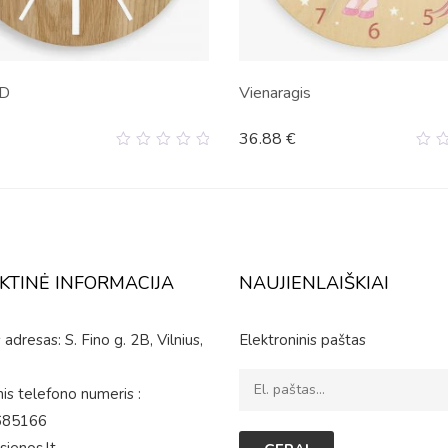
3D
Vienaragis
36.88
€
0
0
out
ou
of
of
5
5
KTINĖ INFORMACIJA
NAUJIENLAIŠKIAI
adresas: S. Fino g. 2B, Vilnius,
Elektroninis paštas
is telefono numeris :
685166
sienos.lt