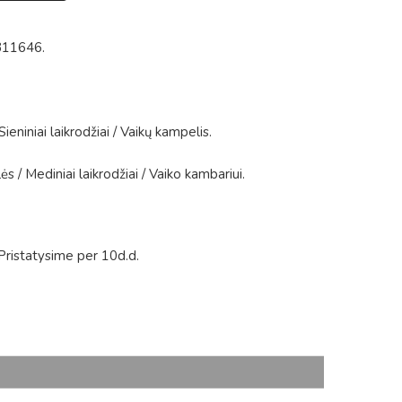
311646
.
Sieniniai laikrodžiai
/
Vaikų kampelis
.
lės
/
Mediniai laikrodžiai
/
Vaiko kambariui
.
Pristatysime per 10d.d.