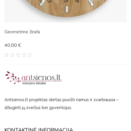
Geometrinė žirafa
40.00
€
0
out
of
5
Antsienos.lt projektas skirtas puošti namus ir svarbiausia –
džiuginti jų svečius bei gyventojus.
KONTAKTINĖ INFORMACIJA