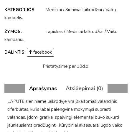
KATEGORIJOS:
Mediniai
/
Sieniniai laikrodžiai
/
Vaikų
kampelis
.
ŽYMOS:
Lapiukas
/
Mediniai laikrodžiai
/
Vaiko
kambariui
.
DALINTIS:
facebook
Pristatysime per 10d.d.
Aprašymas
Atsiliepimai (0)
LAPUTĖ sieniniame laikrodyje yra įskaitomas valandinis
ciferblatas, kuris labai palengvina mokymąsi suprasti
valandas. Įdomi grafika, spalvingi elementai buvo sukurti
jauniausiems pradžiuginti. Kūrybiniai aksesuarai ugdo vaiko