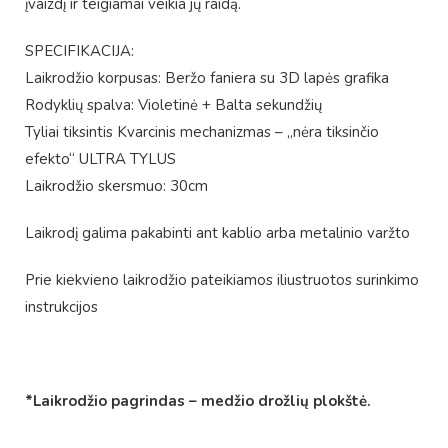
įvaizdį ir teigiamai veikia jų raidą.
SPECIFIKACIJA:
Laikrodžio korpusas: Beržo faniera su 3D lapės grafika
Rodyklių spalva: Violetinė + Balta sekundžių
Tyliai tiksintis Kvarcinis mechanizmas – „nėra tiksinčio
efekto“ ULTRA TYLUS
Laikrodžio skersmuo: 30cm
Laikrodį galima pakabinti ant kablio arba metalinio varžto
Prie kiekvieno laikrodžio pateikiamos iliustruotos surinkimo
instrukcijos
*Laikrodžio pagrindas – medžio drožlių plokštė.