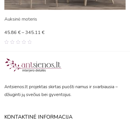
Apskritimai
11
€
45.86
€
–
345.
0
out
of
5
Antsienos.lt projektas skirtas puošti namus ir svarbiausia –
džiuginti jų svečius bei gyventojus.
KONTAKTINĖ INFORMACIJA