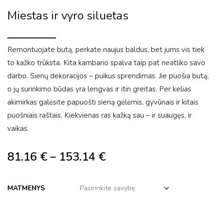
Miestas ir vyro siluetas
Remontuojate butą, perkate naujus baldus, bet jums vis tiek
to kažko trūksta. Kita kambario spalva taip pat neatliko savo
darbo. Sienų dekoracijos – puikus sprendimas. Jie puošia butą,
o jų surinkimo būdas yra lengvas ir itin greitas. Per kelias
akimirkas galėsite papuošti sieną gėlėmis, gyvūnais ir kitais
puošniais raštais. Kiekvienas ras kažką sau – ir suaugęs, ir
vaikas.
81.16
€
–
153.14
€
MATMENYS