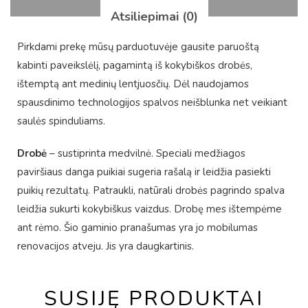
Atsiliepimai (0)
Pirkdami prekę mūsų parduotuvėje gausite paruoštą
kabinti paveikslėlį, pagamintą iš kokybiškos drobės,
ištemptą ant medinių lentjuosčių. Dėl naudojamos
spausdinimo technologijos spalvos neišblunka net veikiant
saulės spinduliams.
Drobė
– sustiprinta medvilnė. Speciali medžiagos
paviršiaus danga puikiai sugeria rašalą ir leidžia pasiekti
puikių rezultatų. Patraukli, natūrali drobės pagrindo spalva
leidžia sukurti kokybiškus vaizdus. Drobę mes ištempėme
ant rėmo. Šio gaminio pranašumas yra jo mobilumas
renovacijos atveju. Jis yra daugkartinis.
SUSIJĘ PRODUKTAI