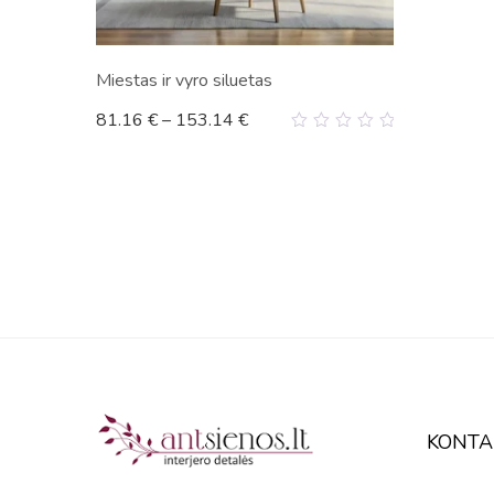
Miestas ir vyro siluetas
81.16
€
–
153.14
€
0
out
of
5
KONTA