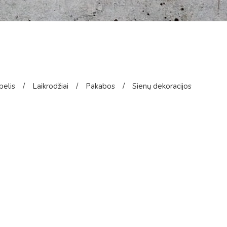
pelis
/
Laikrodžiai
/
Pakabos
/
Sienų dekoracijos