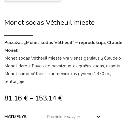
Monet sodas Vétheuil mieste
Peizažas „Monet sodas Vétheuil” – reprodukcija, Claude
Monet
Monet sodas Vétheuil mieste yra vienas garsiausių Claude’o
Monet darbų. Paveiksle pavaizduotas gražus sodas, esantis
Monet namo Vétheuil, kur menininkas gyveno 1870 m.,
teritorijoje.
81.16
€
–
153.14
€
MATMENYS