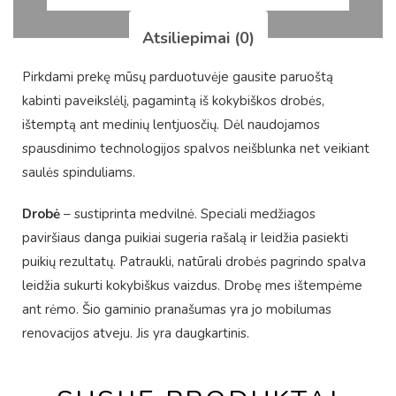
Atsiliepimai (0)
Pirkdami prekę mūsų parduotuvėje gausite paruoštą
kabinti paveikslėlį, pagamintą iš kokybiškos drobės,
ištemptą ant medinių lentjuosčių. Dėl naudojamos
spausdinimo technologijos spalvos neišblunka net veikiant
saulės spinduliams.
Drobė
– sustiprinta medvilnė. Speciali medžiagos
paviršiaus danga puikiai sugeria rašalą ir leidžia pasiekti
puikių rezultatų. Patraukli, natūrali drobės pagrindo spalva
leidžia sukurti kokybiškus vaizdus. Drobę mes ištempėme
ant rėmo. Šio gaminio pranašumas yra jo mobilumas
renovacijos atveju. Jis yra daugkartinis.