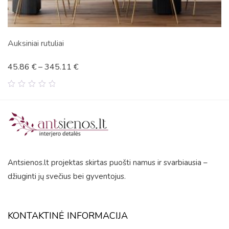
Zebrai
11
€
45.87
€
–
345.
0
out
of
5
Antsienos.lt projektas skirtas puošti namus ir svarbiausia –
džiuginti jų svečius bei gyventojus.
KONTAKTINĖ INFORMACIJA