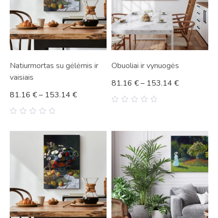
Natiurmortas su gėlėmis ir
Obuoliai ir vynuogės
vaisiais
81.16
€
–
153.14
€
81.16
€
–
153.14
€
0
out
0
of
out
5
of
5