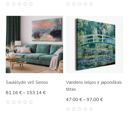
0
0
out
out
of
of
5
5
Saulėlydis virš Senos
Vandens lelijos ir japoniškas
tiltas
81.16
€
–
153.14
€
47.00
€
–
97.00
€
0
out
0
of
out
5
of
5