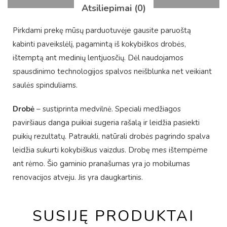
Atsiliepimai (0)
Pirkdami prekę mūsų parduotuvėje gausite paruoštą
kabinti paveikslėlį, pagamintą iš kokybiškos drobės,
ištemptą ant medinių lentjuosčių. Dėl naudojamos
spausdinimo technologijos spalvos neišblunka net veikiant
saulės spinduliams.
Drobė
– sustiprinta medvilnė. Speciali medžiagos
paviršiaus danga puikiai sugeria rašalą ir leidžia pasiekti
puikių rezultatų. Patraukli, natūrali drobės pagrindo spalva
leidžia sukurti kokybiškus vaizdus. Drobę mes ištempėme
ant rėmo. Šio gaminio pranašumas yra jo mobilumas
renovacijos atveju. Jis yra daugkartinis.
SUSIJĘ PRODUKTAI