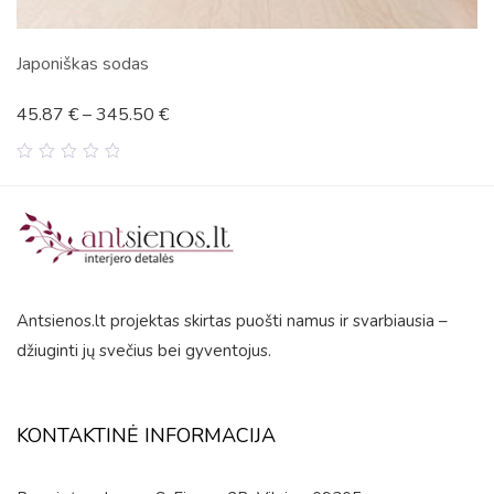
Japoniškas sodas
45.87
€
–
345.50
€
0
out
of
5
Antsienos.lt projektas skirtas puošti namus ir svarbiausia –
džiuginti jų svečius bei gyventojus.
KONTAKTINĖ INFORMACIJA