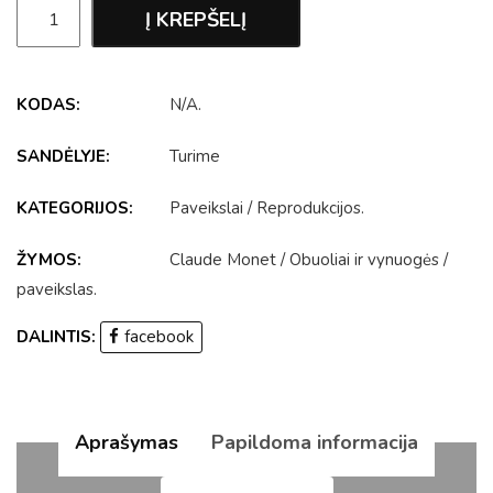
Į KREPŠELĮ
KODAS:
N/A
.
SANDĖLYJE:
Turime
KATEGORIJOS:
Paveikslai
/
Reprodukcijos
.
ŽYMOS:
Claude Monet
/
Obuoliai ir vynuogės
/
paveikslas
.
DALINTIS:
facebook
Aprašymas
Papildoma informacija