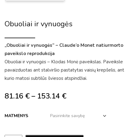
Obuoliai ir vynuogės
„Obuoliai ir vynuogės” – Claude’o Monet natiurmorto
paveikslo reprodukcija
Obuoliai ir vynuogės – Klodas Monė paveikslas. Paveiksle
pavaizduotas ant stalviršio pastatytas vaisių krepšelis, ant
kurio matosi subtilūs šviesos atspindžiai.
81.16
€
–
153.14
€
MATMENYS