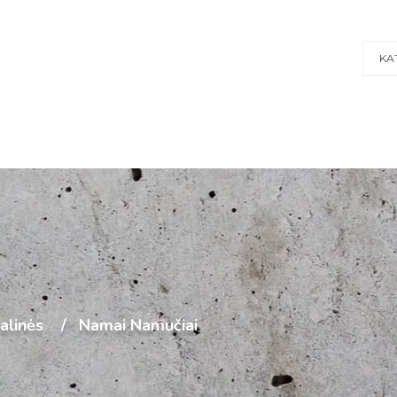
KA
alinės
Namai Namučiai