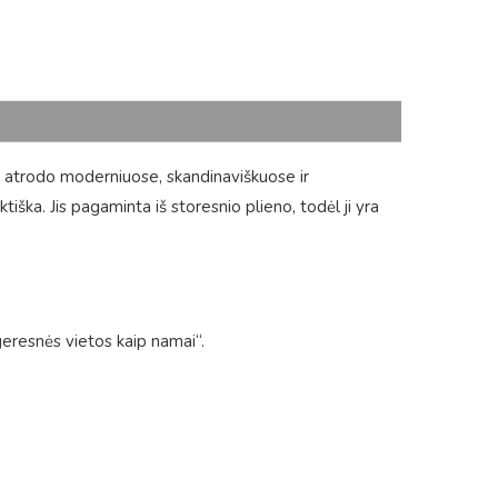
ai atrodo moderniuose, skandinaviškuose ir
ka. Jis pagaminta iš storesnio plieno, todėl ji yra
eresnės vietos kaip namai“.