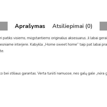
Aprašymas
Atsiliepimai (0)
 patiks visiems, mėgstantiems originalius aksesuarus. Ji labai ger
esniame interjere. Kabykla „Home sweet home“ taip pat labai praktiš
te.
bei stiliaus garantas. Verta turėti namuose, nes galų gale „nėra g