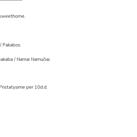
sweethome
.
/
Pakabos
.
pakaba
/
Namai Namučiai
.
Pristatysime per 10d.d.