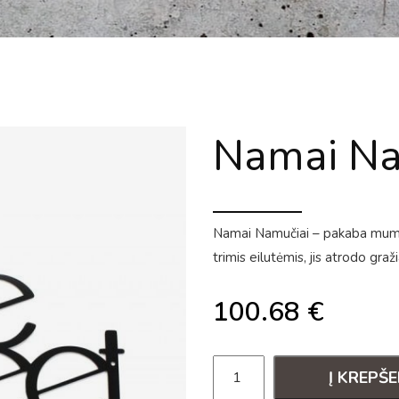
Namai Na
Namai Namučiai – pakaba mums 
trimis eilutėmis, jis atrodo graži
100.68
€
Į KREPŠE