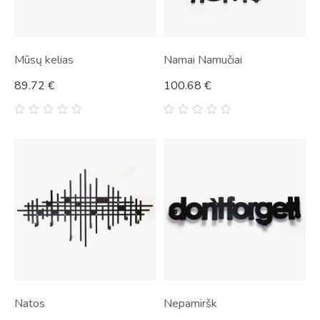
Mūsų kelias
Namai Namučiai
89.72
€
100.68
€
0
0
out
out
of
of
5
5
Natos
Nepamiršk