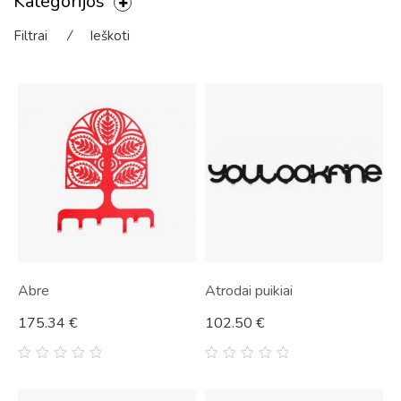
Kategorijos
Filtrai
⁄
Ieškoti
Abre
Atrodai puikiai
175.34
€
102.50
€
0
0
out
out
of
of