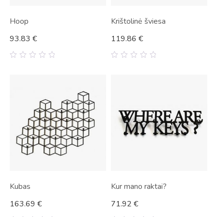
Hoop
Krištolinė šviesa
93.83
€
119.86
€
0
0
out
out
of
of
5
5
Kubas
Kur mano raktai?
163.69
€
71.92
€