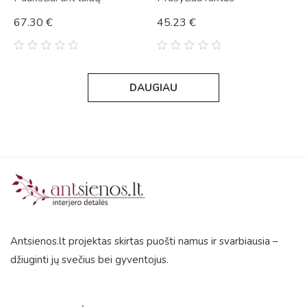
67.30
€
45.23
€
0
0
out
out
of
of
DAUGIAU
5
5
Antsienos.lt projektas skirtas puošti namus ir svarbiausia –
džiuginti jų svečius bei gyventojus.