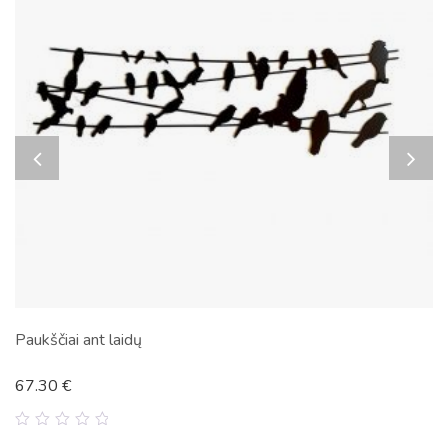
Paukščiai ant laidų
67.30
€
0