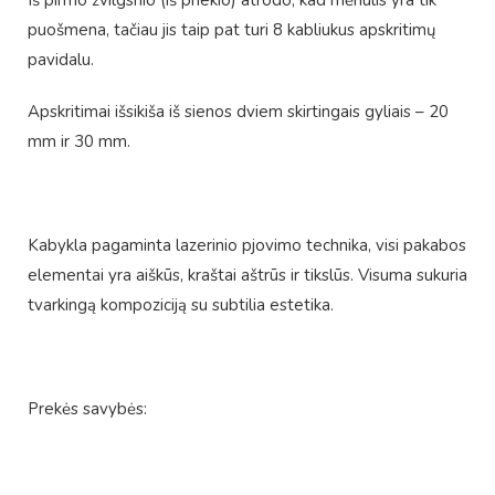
Iš pirmo žvilgsnio (iš priekio) atrodo, kad mėnulis yra tik
puošmena, tačiau jis taip pat turi 8 kabliukus apskritimų
pavidalu.
Apskritimai išsikiša iš sienos dviem skirtingais gyliais – 20
mm ir 30 mm.
Kabykla pagaminta lazerinio pjovimo technika, visi pakabos
elementai yra aiškūs, kraštai aštrūs ir tikslūs. Visuma sukuria
tvarkingą kompoziciją su subtilia estetika.
Prekės savybės: