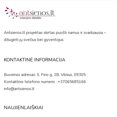
out
of
5
Antsienos.lt projektas skirtas puošti namus ir svarbiausia –
džiuginti jų svečius bei gyventojus.
KONTAKTINĖ INFORMACIJA
Buveinės adresas: S. Fino g. 2B, Vilnius, 09305
Kontaktinis telefono numeris : +37065685166
info@antsienos.lt
NAUJIENLAIŠKIAI