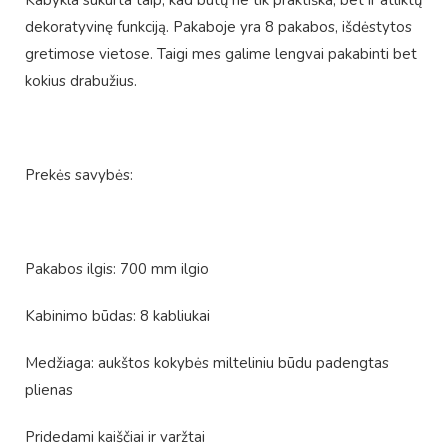
Kabykla sukurta taip, kad būtų ne tik praktiška, bet ir atliktų
dekoratyvinę funkciją. Pakaboje yra 8 pakabos, išdėstytos
gretimose vietose. Taigi mes galime lengvai pakabinti bet
kokius drabužius.
Prekės savybės:
Pakabos ilgis: 700 mm ilgio
Kabinimo būdas: 8 kabliukai
Medžiaga: aukštos kokybės milteliniu būdu padengtas
plienas
Pridedami kaiščiai ir varžtai