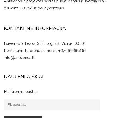
Antsienos.lt projektas skirtas puošti namus ir svarbiausia –
džiuginti jų svečius bei gyventojus.
KONTAKTINĖ INFORMACIJA
Buveinės adresas: S. Fino g. 2B, Vilnius, 09305
Kontaktinis telefono numeris : +37065685166
info@antsienos.lt
NAUJIENLAIŠKIAI
Elektroninis paštas