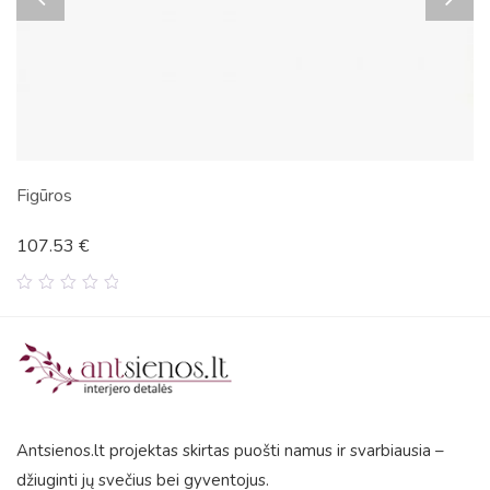
Figūros
107.53
€
0
out
of
5
Antsienos.lt projektas skirtas puošti namus ir svarbiausia –
džiuginti jų svečius bei gyventojus.