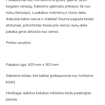
Priklausomai nuo montavimo krypties, galime turėti
begales variacijų. Kabinimo galimybė priklauso tik nuo
mūsų fantazijos, o pakabos matmenų ir storio dėka
drabužiai kabės laisvai ir stabiliai! Visuma pagrįsta keliais
atstumais, pritvirtintais tiesiai prie sienos, kurių dėka
pakaba gerai atitolsta nuo sienos.
Prekės savybės:
Pakabos ilgis: 605 mm x 503 mm
Kabinimo būdas: keli kabliai (priklausomai nuo tvirtinimo
būdo)
Medžiaga: aukštos kokybės milteliniu būdu padengtas
plienas