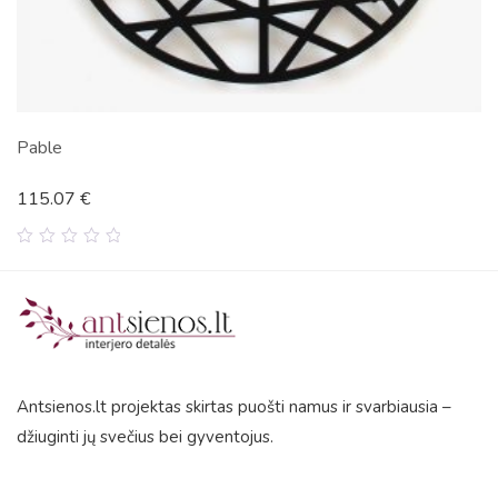
Cellio
112.33
€
0
out
of
5
Antsienos.lt projektas skirtas puošti namus ir svarbiausia –
džiuginti jų svečius bei gyventojus.