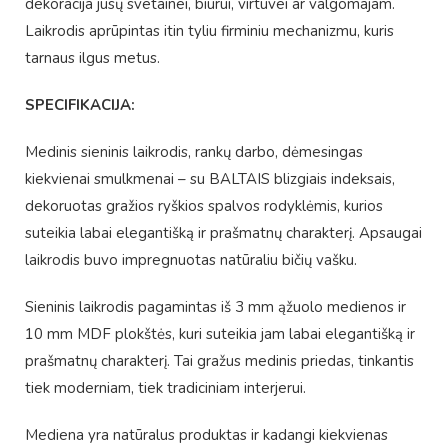
dekoracija jūsų svetainei, biurui, virtuvei ar valgomajam.
Laikrodis aprūpintas itin tyliu firminiu mechanizmu, kuris
tarnaus ilgus metus.
SPECIFIKACIJA:
Medinis sieninis laikrodis, rankų darbo, dėmesingas
kiekvienai smulkmenai – su BALTAIS blizgiais indeksais,
dekoruotas gražios ryškios spalvos rodyklėmis, kurios
suteikia labai elegantišką ir prašmatnų charakterį. Apsaugai
laikrodis buvo impregnuotas natūraliu bičių vašku.
Sieninis laikrodis pagamintas iš 3 mm ąžuolo medienos ir
10 mm MDF plokštės, kuri suteikia jam labai elegantišką ir
prašmatnų charakterį. Tai gražus medinis priedas, tinkantis
tiek moderniam, tiek tradiciniam interjerui.
Mediena yra natūralus produktas ir kadangi kiekvienas