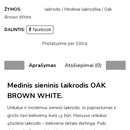
ŽYMOS:
laikrodis
/
Mediniai laikrodžiai
/
Oak
Brown White
.
DALINTIS:
facebook
Pristatysime per 10d.d.
Aprašymas
Atsiliepimai (0)
Medinis sieninis laikrodis OAK
BROWN WHITE.
Unikalus ir modernus sieninis laikrodis. Jo paprastumas ir
grožis žavi kiekvieną, kuris į jį žiūri. Masyvus unikalus
ąžuolinis laikrodis – kiekviena detalė skirtinga. Puiki