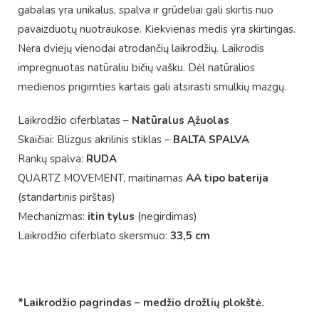
gabalas yra unikalus, spalva ir grūdeliai gali skirtis nuo
pavaizduotų nuotraukose. Kiekvienas medis yra skirtingas.
Nėra dviejų vienodai atrodančių laikrodžių. Laikrodis
impregnuotas natūraliu bičių vašku. Dėl natūralios
medienos prigimties kartais gali atsirasti smulkių mazgų.
Laikrodžio ciferblatas –
Natūralus Ąžuolas
Skaičiai: Blizgus akrilinis stiklas –
BALTA SPALVA
Rankų spalva:
RUDA
QUARTZ MOVEMENT, maitinamas
AA tipo baterija
(standartinis pirštas)
Mechanizmas:
itin tylus
(negirdimas)
Laikrodžio ciferblato skersmuo:
33,5 cm
*Laikrodžio pagrindas – medžio drožlių plokštė.