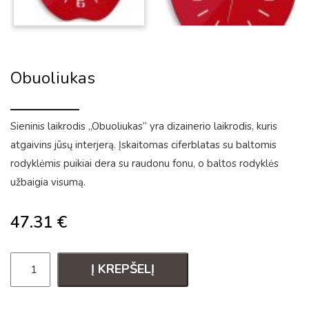
Obuoliukas
Sieninis laikrodis „Obuoliukas“ yra dizainerio laikrodis, kuris
atgaivins jūsų interjerą. Įskaitomas ciferblatas su baltomis
rodyklėmis puikiai dera su raudonu fonu, o baltos rodyklės
užbaigia visumą.
47.31
€
Į KREPŠELĮ