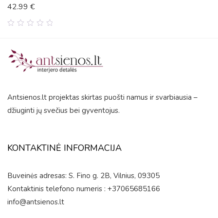
42.99
€
0
out
of
5
Antsienos.lt projektas skirtas puošti namus ir svarbiausia –
džiuginti jų svečius bei gyventojus.
KONTAKTINĖ INFORMACIJA
Buveinės adresas: S. Fino g. 2B, Vilnius, 09305
Kontaktinis telefono numeris : +37065685166
info@antsienos.lt