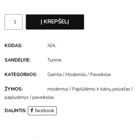
Į KREPŠELĮ
KODAS:
N/A
.
SANDĖLYJE:
Turime
KATEGORIJOS:
Gamta
/
Modernūs
/
Paveikslai
.
ŽYMOS:
modernus
/
Paplūdimio ir kalnų peizažas
/
papludimys
/
paveikslas
.
DALINTIS:
facebook