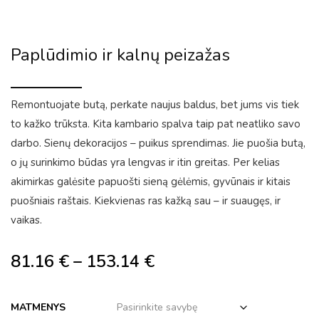
Paplūdimio ir kalnų peizažas
Remontuojate butą, perkate naujus baldus, bet jums vis tiek
to kažko trūksta. Kita kambario spalva taip pat neatliko savo
darbo. Sienų dekoracijos – puikus sprendimas. Jie puošia butą,
o jų surinkimo būdas yra lengvas ir itin greitas. Per kelias
akimirkas galėsite papuošti sieną gėlėmis, gyvūnais ir kitais
puošniais raštais. Kiekvienas ras kažką sau – ir suaugęs, ir
vaikas.
81.16
€
–
153.14
€
MATMENYS