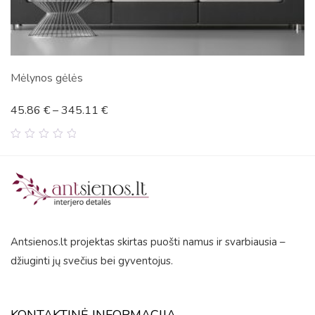
Ežeras
45.86
€
–
345.11
€
0
out
of
5
Antsienos.lt projektas skirtas puošti namus ir svarbiausia –
džiuginti jų svečius bei gyventojus.
KONTAKTINĖ INFORMACIJA