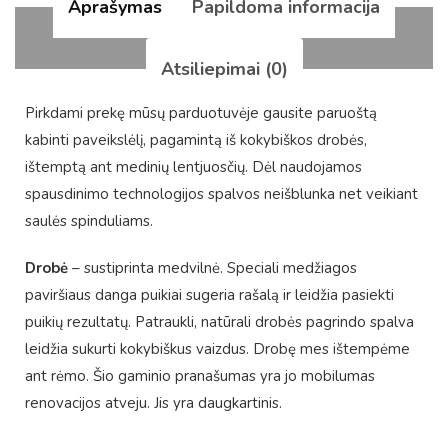
Aprašymas
Papildoma informacija
Atsiliepimai (0)
Pirkdami prekę mūsų parduotuvėje gausite paruoštą
kabinti paveikslėlį, pagamintą iš kokybiškos drobės,
ištemptą ant medinių lentjuosčių. Dėl naudojamos
spausdinimo technologijos spalvos neišblunka net veikiant
saulės spinduliams.
Drobė
– sustiprinta medvilnė. Speciali medžiagos
paviršiaus danga puikiai sugeria rašalą ir leidžia pasiekti
puikių rezultatų. Patraukli, natūrali drobės pagrindo spalva
leidžia sukurti kokybiškus vaizdus. Drobę mes ištempėme
ant rėmo. Šio gaminio pranašumas yra jo mobilumas
renovacijos atveju. Jis yra daugkartinis.