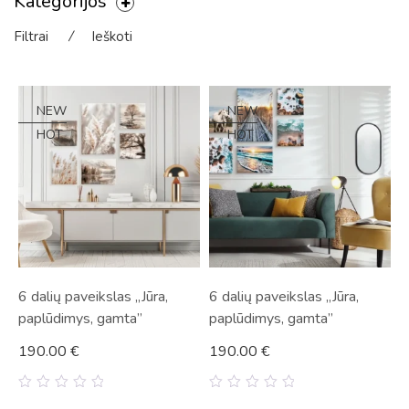
Kategorijos
Filtrai
⁄
Ieškoti
NEW
NEW
HOT
HOT
6 dalių paveikslas „Jūra,
6 dalių paveikslas „Jūra,
paplūdimys, gamta”
paplūdimys, gamta”
190.00
€
190.00
€
0
0