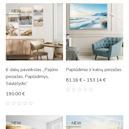
out
out
of
of
5
5
NEW
HOT
6 dalių paveikslas „Pajūrio
Paplūdimio ir kalnų peizažas
peizažas, Paplūdimys,
81.16
€
–
153.14
€
Saulėlydis”
190.00
€
0
out
of
5
0
out
of
5
NEW
NEW