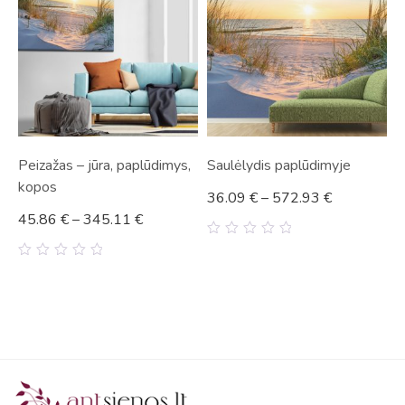
Peizažas – jūra, paplūdimys,
Saulėlydis paplūdimyje
kopos
36.09
€
–
572.93
€
45.86
€
–
345.11
€
0
out
0
of
out
5
of
5