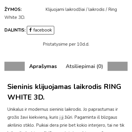
ŽYMOS:
Klijuojami laikrodžiai
/
laikrodis
/
Ring
White 3D
.
DALINTIS:
facebook
Pristatysime per 10d.d.
Aprašymas
Atsiliepimai (0)
Sieninis klijuojamas laikrodis RING
WHITE 3D.
Unikalus ir modernus sieninis laikrodis. Jo paprastumas ir
grožis žavi kiekvieną, kuris į jį žiūri. Pagaminta iš blizgaus
akrilinio stiklo. Puikiai dera prie bet kokio interjero, tai ne tik