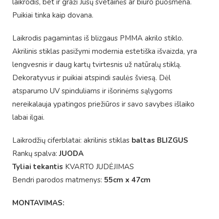
laikrodis, bet ir graži Jūsų svetainės ar biuro puošmena.
Puikiai tinka kaip dovana.
Laikrodis pagamintas iš blizgaus PMMA akrilo stiklo.
Akrilinis stiklas pasižymi modernia estetiška išvaizda, yra
lengvesnis ir daug kartų tvirtesnis už natūralų stiklą.
Dekoratyvus ir puikiai atspindi saulės šviesą. Dėl
atsparumo UV spinduliams ir išorinėms sąlygoms
nereikalauja ypatingos priežiūros ir savo savybes išlaiko
labai ilgai.
Laikrodžių ciferblatai: akrilinis stiklas
baltas BLIZGUS
Rankų spalva:
JUODA
Tyliai tekantis
KVARTO JUDĖJIMAS
Bendri parodos matmenys:
55cm x 47cm
MONTAVIMAS: