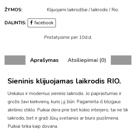
ŽYMOS:
Klijuojami laikrodžiai
/
laikrodis
/
Rio
.
DALINTIS:
facebook
Pristatysime per 10d.d.
Aprašymas
Atsiliepimai (0)
Sieninis klijuojamas laikrodis RIO.
Unikalus ir modernus sieninis laikrodis. Jo paprastumas ir
grožis žavi kiekvieną, kuris į jį žiūri. Pagaminta iš blizgaus
akrilinio stiklo. Puikiai dera prie bet kokio interjero, tai ne tik
laikrodis, bet ir graži Jūsų svetainės ar biuro puošmena.
Puikiai tinka kaip dovana.