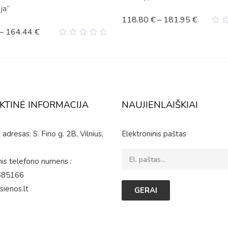
ja”
118.80
€
–
181.95
€
–
164.44
€
0
ou
0
of
out
5
of
5
KTINĖ INFORMACIJA
NAUJIENLAIŠKIAI
adresas: S. Fino g. 2B, Vilnius,
Elektroninis paštas
is telefono numeris :
685166
sienos.lt