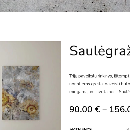
Saulėgra
Trijų paveikslų rinkinys, ištem
norintiems greitai pakeisti bu
miegamajam, svetainei – Saulė
90.00
€
–
156.
MATMENYS