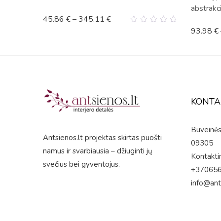
abstrakci
45.86
€
–
345.11
€
0
93.98
€
out
of
5
KONTA
Buveinės 
Antsienos.lt projektas skirtas puošti
09305
namus ir svarbiausia – džiuginti jų
Kontaktin
svečius bei gyventojus.
+37065
info@ant