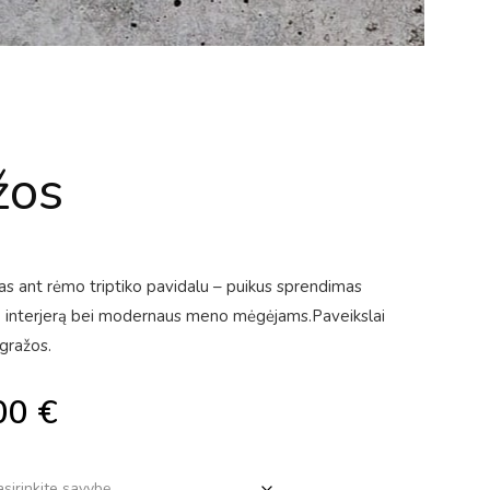
žos
ptas ant rėmo triptiko pavidalu – puikus sprendimas
to interjerą bei modernaus meno mėgėjams.Paveikslai
gražos.
00
€