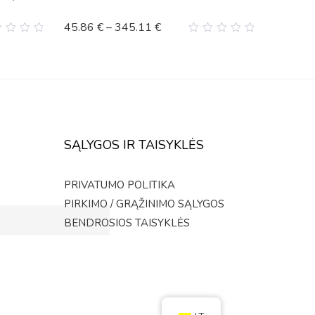
45.86
€
–
345.11
€
0
t
out
of
5
SĄLYGOS IR TAISYKLĖS
PRIVATUMO POLITIKA
PIRKIMO / GRĄŽINIMO SĄLYGOS
BENDROSIOS TAISYKLĖS