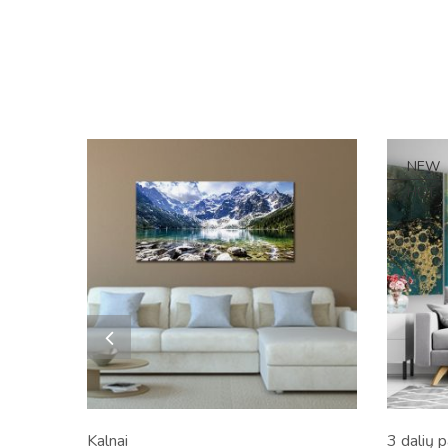
NEW
HOT
Kalnai
3 dalių 