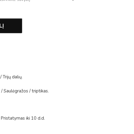
LĮ
/
Trijų dalių
.
/
Saulėgražos
/
triptikas
.
Pristatymas iki 10 d.d.