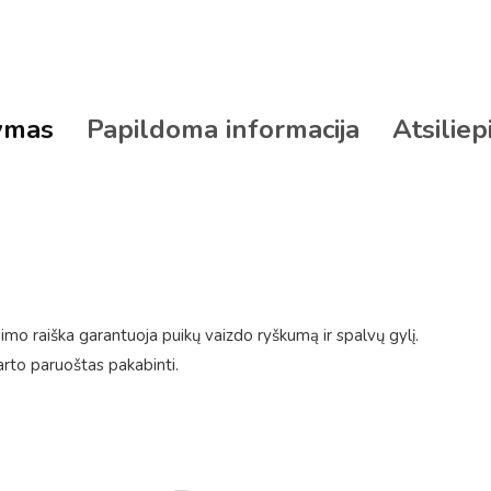
ymas
Papildoma informacija
Atsiliep
mo raiška garantuoja puikų vaizdo ryškumą ir spalvų gylį.
arto paruoštas pakabinti.