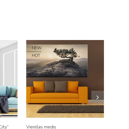
NEW
HOT
City”
Vienišas medis