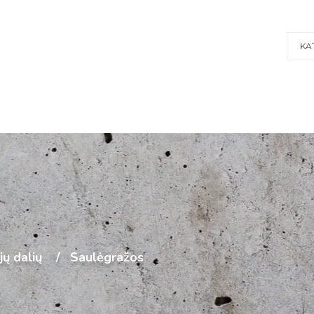
KA
ijų dalių
Saulėgražos