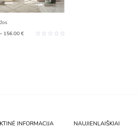
ažos
–
156.00
€
0
out
of
5
KTINĖ INFORMACIJA
NAUJIENLAIŠKIAI