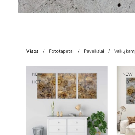
Visos
/
Fototapetai
/
Paveikslai
/
Vaikų kam
NEW
NEW
HOT
HOT