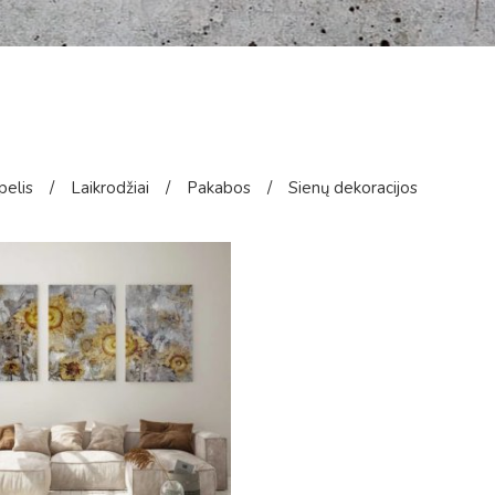
pelis
/
Laikrodžiai
/
Pakabos
/
Sienų dekoracijos