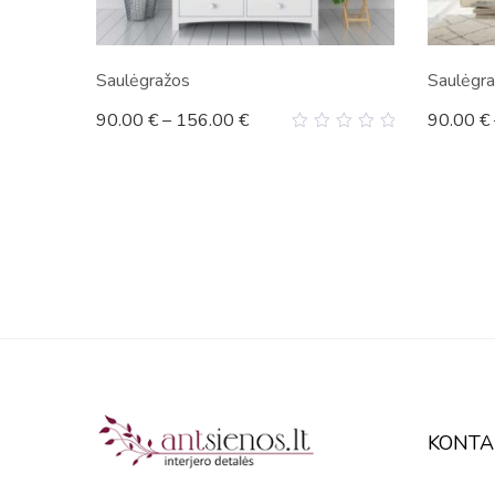
Saulėgražos
Saulėgr
90.00
€
–
156.00
€
90.00
€
0
out
of
5
KONTA