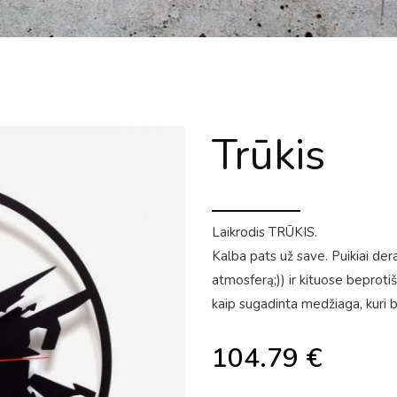
Trūkis
Laikrodis TRŪKIS.
Kalba pats už save. Puikiai dera 
atmosferą;)) ir kituose beproti
kaip sugadinta medžiaga, kuri b
104.79
€