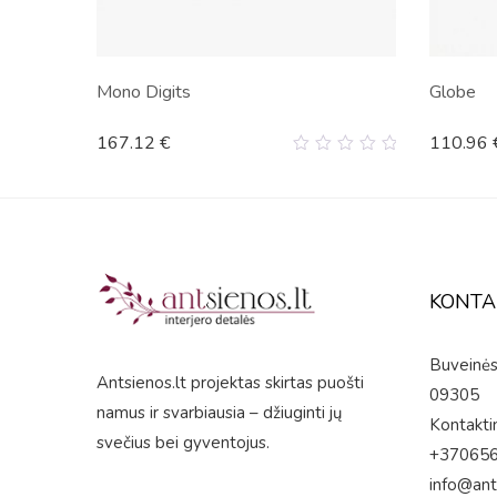
Mono Digits
Globe
167.12
€
110.96
0
out
of
5
KONTA
Buveinės 
Antsienos.lt projektas skirtas puošti
09305
namus ir svarbiausia – džiuginti jų
Kontaktin
svečius bei gyventojus.
+37065
info@ant