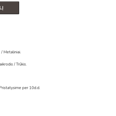
LĮ
i
/
Metaliniai
.
aikrodis
/
Trūkis
.
Pristatysime per 10d.d.