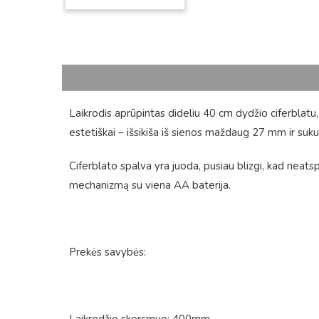
Laikrodis aprūpintas dideliu 40 cm dydžio ciferblatu
estetiškai – išsikiša iš sienos maždaug 27 mm ir suk
Ciferblato spalva yra juoda, pusiau blizgi, kad neat
mechanizmą su viena AA baterija.
Prekės savybės:
Laikrodžio skersmuo: 400mm