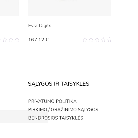
Evra Digits
167.12
€
0
t
out
of
5
SĄLYGOS IR TAISYKLĖS
PRIVATUMO POLITIKA
PIRKIMO / GRĄŽINIMO SĄLYGOS
BENDROSIOS TAISYKLĖS