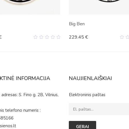
Big Ben
€
229.45
€
0
0
out
ou
of
of
5
5
KTINĖ INFORMACIJA
NAUJIENLAIŠKIAI
adresas: S. Fino g. 2B, Vilnius,
Elektroninis paštas
is telefono numeris :
685166
sienos.lt