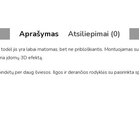
Aprašymas
Atsiliepimai (0)
, todėl jis yra labai matomas, bet ne pribloškiantis. Montuojamas s
uria įdomų 3D efektą.
spindėtų per daug šviesos. Ilgos ir derančios rodyklės su pasirinkt