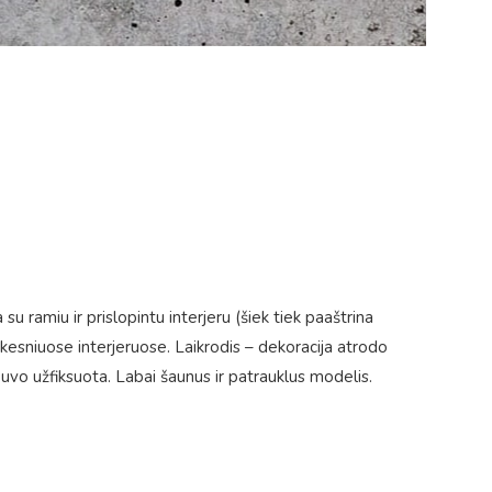
su ramiu ir prislopintu interjeru (šiek tiek paaštrina
škesniuose interjeruose. Laikrodis – dekoracija atrodo
uvo užfiksuota. Labai šaunus ir patrauklus modelis.