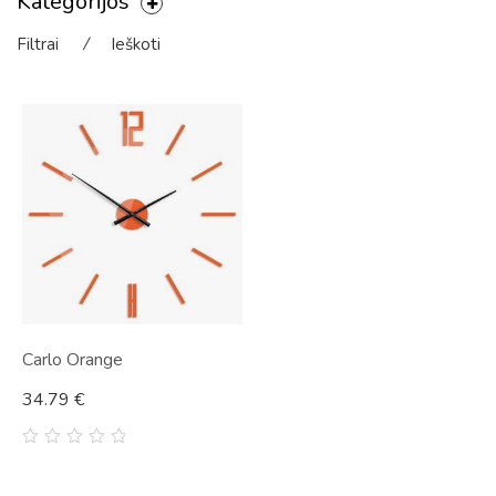
Kategorijos
Filtrai
⁄
Ieškoti
Carlo Orange
34.79
€
0
out
of