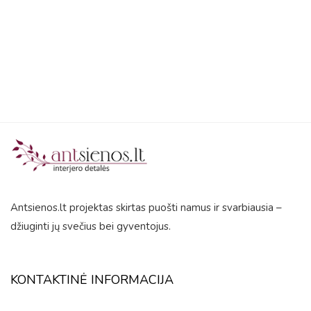
5
Antsienos.lt projektas skirtas puošti namus ir svarbiausia –
džiuginti jų svečius bei gyventojus.
KONTAKTINĖ INFORMACIJA