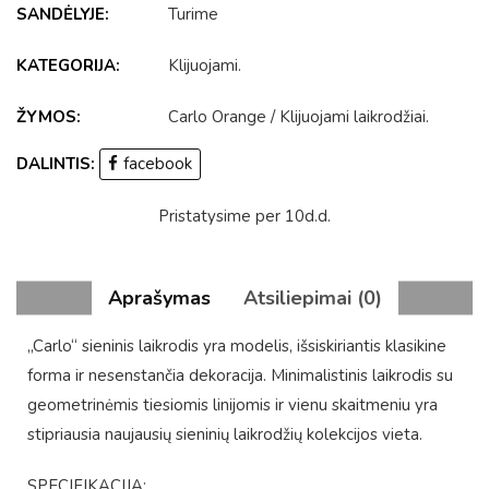
SANDĖLYJE:
Turime
KATEGORIJA:
Klijuojami
.
ŽYMOS:
Carlo Orange
/
Klijuojami laikrodžiai
.
DALINTIS:
facebook
Pristatysime per 10d.d.
Aprašymas
Atsiliepimai (0)
„Carlo“ sieninis laikrodis yra modelis, išsiskiriantis klasikine
forma ir nesenstančia dekoracija. Minimalistinis laikrodis su
geometrinėmis tiesiomis linijomis ir vienu skaitmeniu yra
stipriausia naujausių sieninių laikrodžių kolekcijos vieta.
SPECIFIKACIJA: