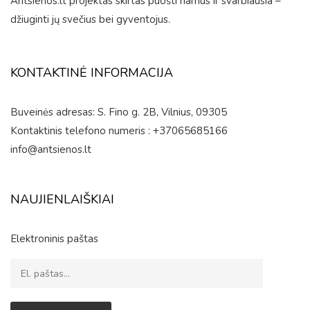
Antsienos.lt projektas skirtas puošti namus ir svarbiausia –
džiuginti jų svečius bei gyventojus.
KONTAKTINĖ INFORMACIJA
Buveinės adresas: S. Fino g. 2B, Vilnius, 09305
Kontaktinis telefono numeris : +37065685166
info@antsienos.lt
NAUJIENLAIŠKIAI
Elektroninis paštas