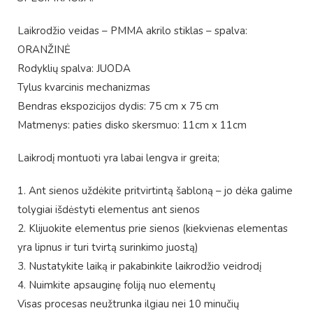
Laikrodžio veidas – PMMA akrilo stiklas – spalva:
ORANŽINĖ
Rodyklių spalva: JUODA
Tylus kvarcinis mechanizmas
Bendras ekspozicijos dydis: 75 cm x 75 cm
Matmenys: paties disko skersmuo: 11cm x 11cm
Laikrodį montuoti yra labai lengva ir greita;
1. Ant sienos uždėkite pritvirtintą šabloną – jo dėka galime
tolygiai išdėstyti elementus ant sienos
2. Klijuokite elementus prie sienos (kiekvienas elementas
yra lipnus ir turi tvirtą surinkimo juostą)
3. Nustatykite laiką ir pakabinkite laikrodžio veidrodį
4. Nuimkite apsauginę foliją nuo elementų
Visas procesas neužtrunka ilgiau nei 10 minučių