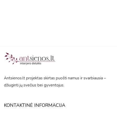
5
Antsienos.lt projektas skirtas puošti namus ir svarbiausia –
džiuginti jų svečius bei gyventojus.
KONTAKTINĖ INFORMACIJA