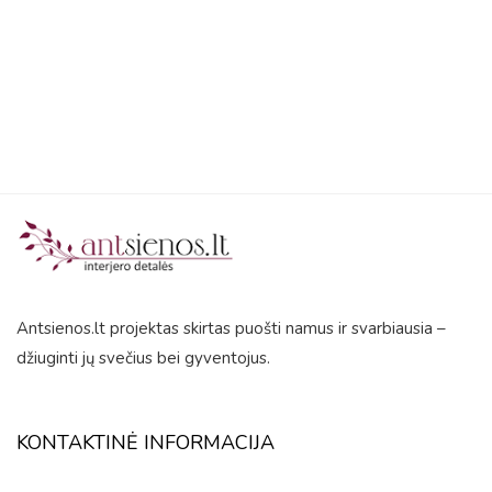
5
5
Antsienos.lt projektas skirtas puošti namus ir svarbiausia –
džiuginti jų svečius bei gyventojus.
KONTAKTINĖ INFORMACIJA