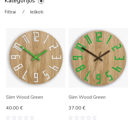
Kategorijos
Filtrai
⁄
Ieškoti
Slim Wood Green
Slim Wood Green
40.00
€
37.00
€
0
0
out
out
of
of