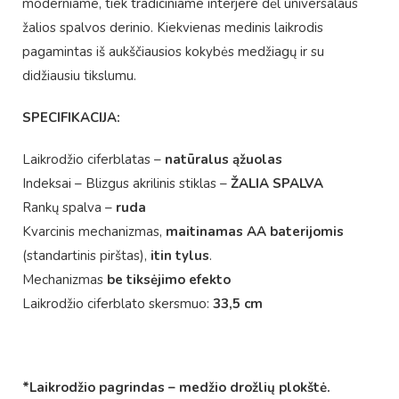
moderniame, tiek tradiciniame interjere dėl universalaus
žalios spalvos derinio. Kiekvienas medinis laikrodis
pagamintas iš aukščiausios kokybės medžiagų ir su
didžiausiu tikslumu.
SPECIFIKACIJA:
Laikrodžio ciferblatas –
natūralus ąžuolas
Indeksai – Blizgus akrilinis stiklas –
ŽALIA SPALVA
Rankų spalva –
ruda
Kvarcinis mechanizmas,
maitinamas AA baterijomis
(standartinis pirštas),
itin tylus
.
Mechanizmas
be tiksėjimo efekto
Laikrodžio ciferblato skersmuo:
33,5 cm
*Laikrodžio pagrindas – medžio drožlių plokštė.