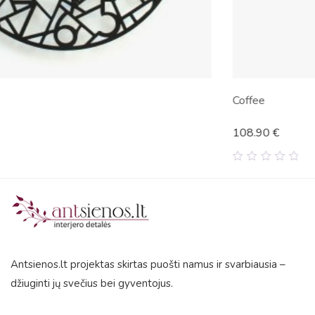
Coffee
108.90
€
0
out
of
5
Antsienos.lt projektas skirtas puošti namus ir svarbiausia –
džiuginti jų svečius bei gyventojus.