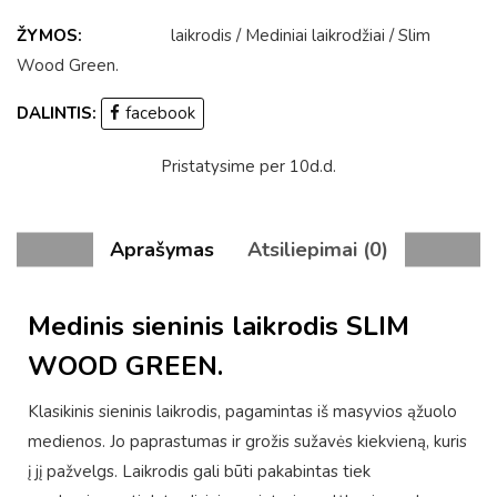
ŽYMOS:
laikrodis
/
Mediniai laikrodžiai
/
Slim
Wood Green
.
DALINTIS:
facebook
Pristatysime per 10d.d.
Aprašymas
Atsiliepimai (0)
Medinis sieninis laikrodis SLIM
WOOD GREEN.
Klasikinis sieninis laikrodis, pagamintas iš masyvios ąžuolo
medienos. Jo paprastumas ir grožis sužavės kiekvieną, kuris
į jį pažvelgs. Laikrodis gali būti pakabintas tiek