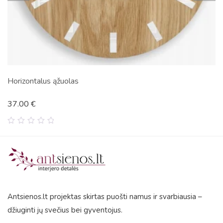
olas
Aladin Wood Wh
47.31
€
0
out
of
5
Antsienos.lt projektas skirtas puošti namus ir svarbiausia –
džiuginti jų svečius bei gyventojus.