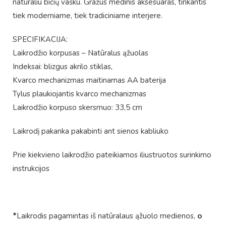
natūraliu bičių vašku. Gražus medinis aksesuaras, tinkantis
tiek moderniame, tiek tradiciniame interjere.
SPECIFIKACIJA:
Laikrodžio korpusas – Natūralus ąžuolas
Indeksai: blizgus akrilo stiklas,
Kvarco mechanizmas maitinamas AA baterija
Tylus plaukiojantis kvarco mechanizmas
Laikrodžio korpuso skersmuo: 33,5 cm
Laikrodį pakanka pakabinti ant sienos kabliuko
Prie kiekvieno laikrodžio pateikiamos iliustruotos surinkimo
instrukcijos
*
Laikrodis pagamintas iš natūralaus ąžuolo medienos,
o