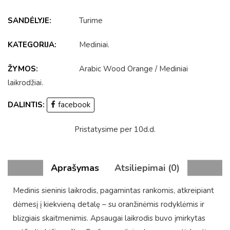
SANDĖLYJE:
Turime
KATEGORIJA:
Mediniai
.
ŽYMOS:
Arabic Wood Orange
/
Mediniai
laikrodžiai
.
DALINTIS:
facebook
Pristatysime per 10d.d.
Aprašymas
Atsiliepimai (0)
Medinis sieninis laikrodis, pagamintas rankomis, atkreipiant
dėmesį į kiekvieną detalę – su oranžinėmis rodyklėmis ir
blizgiais skaitmenimis. Apsaugai laikrodis buvo įmirkytas