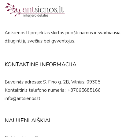
of
5
Antsienos.lt projektas skirtas puošti namus ir svarbiausia –
džiuginti jų svečius bei gyventojus.
KONTAKTINĖ INFORMACIJA
Buveinės adresas: S. Fino g. 2B, Vilnius, 09305
Kontaktinis telefono numeris : +37065685166
info@antsienos.lt
NAUJIENLAIŠKIAI