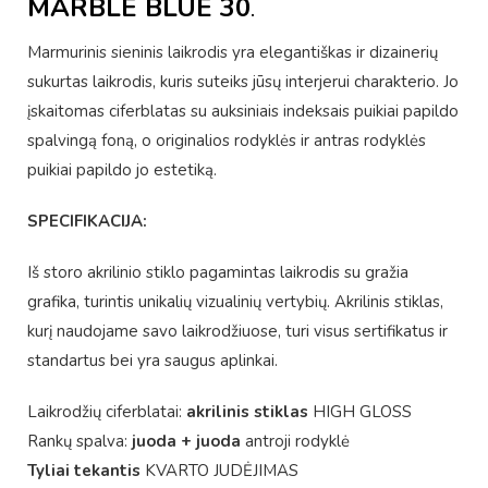
MARBLE BLUE 30
.
Marmurinis sieninis laikrodis yra elegantiškas ir dizainerių
sukurtas laikrodis, kuris suteiks jūsų interjerui charakterio. Jo
įskaitomas ciferblatas su auksiniais indeksais puikiai papildo
spalvingą foną, o originalios rodyklės ir antras rodyklės
puikiai papildo jo estetiką.
SPECIFIKACIJA:
Iš storo akrilinio stiklo pagamintas laikrodis su gražia
grafika, turintis unikalių vizualinių vertybių. Akrilinis stiklas,
kurį naudojame savo laikrodžiuose, turi visus sertifikatus ir
standartus bei yra saugus aplinkai.
Laikrodžių ciferblatai:
akrilinis stiklas
HIGH GLOSS
Rankų spalva:
juoda + juoda
antroji rodyklė
Tyliai tekantis
KVARTO JUDĖJIMAS