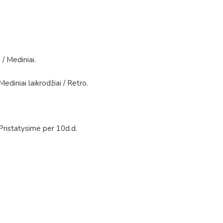
i
/
Mediniai
.
Mediniai laikrodžiai
/
Retro
.
Pristatysime per 10d.d.