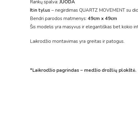
Rankų spalva:
JUODA
Itin tylus
– negirdimas QUARTZ MOVEMENT su dide
Bendri parodos matmenys:
49cm x 49cm
Šis modelis yra masyvus ir elegantiškas bet kokio inte
Laikrodžio montavimas yra greitas ir patogus.
*Laikrodžio pagrindas – medžio drožlių plokštė.