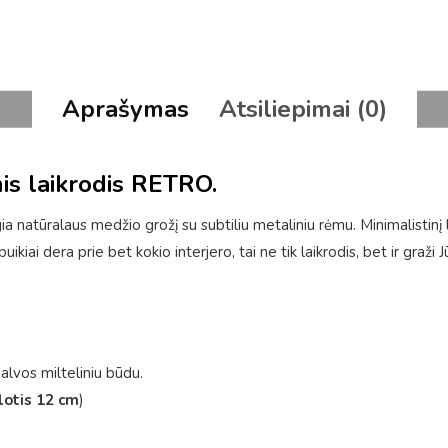
Aprašymas
Atsiliepimai (0)
nis laikrodis RETRO.
a natūralaus medžio grožį su subtiliu metaliniu rėmu. Minimalistinį la
ikiai dera prie bet kokio interjero, tai ne tik laikrodis, bet ir graži
lvos milteliniu būdu.
lotis 12 cm
)