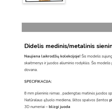
Didelis medinis/metalinis sieni
Naujiena laikrodžių kolekcijoje!
Šis modelis sujungi
skaitmenys ir juodos aliuminio rodyklės. Šis modelis pu
dovana.
SPECIFIKACIJA:
8 mm plieninis rėmas , padengtas matinės juodos spa
Natūralaus ąžuolo mediena, šiltos spalvos (lentos
p
3D numeriai –
blizgi juoda