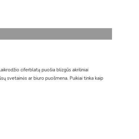
ikrodžio ciferblatą puošia blizgūs akriliniai
 Jūsų svetainės ar biuro puošmena. Puikiai tinka kaip